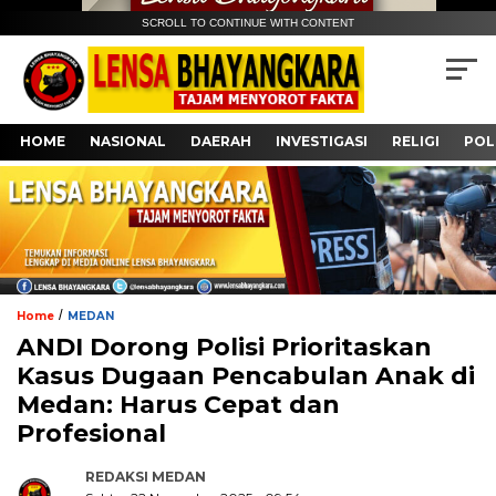
SCROLL TO CONTINUE WITH CONTENT
HOME
NASIONAL
DAERAH
INVESTIGASI
RELIGI
POL
/
Home
MEDAN
ANDI Dorong Polisi Prioritaskan
Kasus Dugaan Pencabulan Anak di
Medan: Harus Cepat dan
Profesional
REDAKSI MEDAN