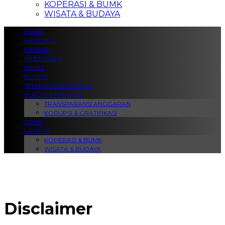
KOPERASI & BUMK
WISATA & BUDAYA
HOME
NASIONAL
DAERAH
INVESTIGASI
RELIGI
POLITIK
TEKNOLOGI & DIGITAL
HUKUM & KRIMINAL
TRANSPARANSI ANGGARAN
KORUPSI & GRATIFIKASI
OPINI
LAINNYA
KOPERASI & BUMK
WISATA & BUDAYA
Disclaimer