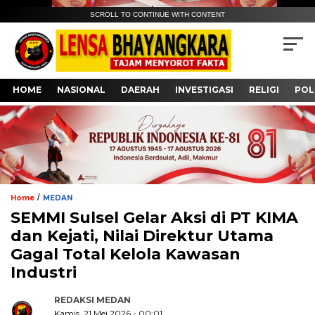
SCROLL TO CONTINUE WITH CONTENT
HOME
NASIONAL
DAERAH
INVESTIGASI
RELIGI
POL
/
Home
MEDAN
SEMMI Sulsel Gelar Aksi di PT KIMA
dan Kejati, Nilai Direktur Utama
Gagal Total Kelola Kawasan
Industri
REDAKSI MEDAN
Kamis, 21 Mei 2026 - 00:01