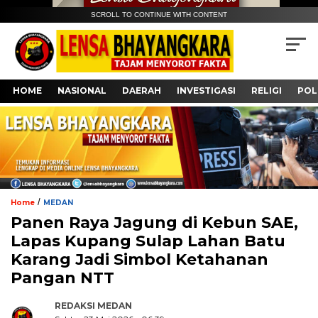
SCROLL TO CONTINUE WITH CONTENT
HOME
NASIONAL
DAERAH
INVESTIGASI
RELIGI
POL
/
Home
MEDAN
Panen Raya Jagung di Kebun SAE,
Lapas Kupang Sulap Lahan Batu
Karang Jadi Simbol Ketahanan
Pangan NTT
REDAKSI MEDAN