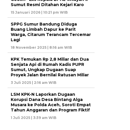
Sumut Resmi Ditahan Kejari Karo
15 Januari 2026 | 10:21 pm WIB
SPPG Sumur Bandung Diduga
Buang Limbah Dapur ke Parit
Warga, Citarum Terancam Tercemar
Lagi
18 November 2025 | 8:16 am WIB
KPK Temukan Rp 2,8 Miliar dan Dua
Senjata Api di Rumah Kadis PUPR
Sumut, Ungkap Dugaan Suap
Proyek Jalan Bernilai Ratusan Miliar
3 Juli 2025 | 2:16 am WIB
LSM KPK-N Laporkan Dugaan
Korupsi Dana Desa Bintang Alga
Musara ke Polda Aceh, Soroti Empat
Tahun Anggaran dan Program Fiktif
1 Juli 2025 | 3:39 am WIB