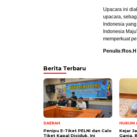
Upacara ini di
upacara, seba
Indonesia yang
Indonesia Maju
memperkuat per
Penulis:Ros.H
Berita Terbaru
DAERAH
HUKUM &
Penipu E-Tiket PELNI dan Calo
Kejar J
Tiket Kapal Diciduk, Ini
Ganja, 