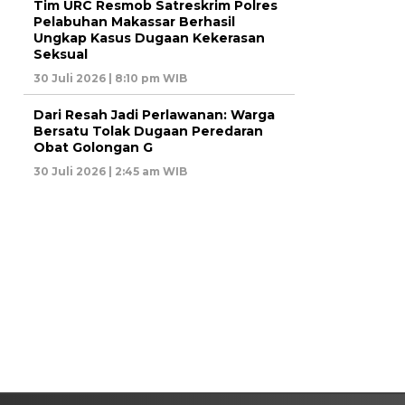
Tim URC Resmob Satreskrim Polres
Pelabuhan Makassar Berhasil
Ungkap Kasus Dugaan Kekerasan
Seksual
30 Juli 2026 | 8:10 pm WIB
Dari Resah Jadi Perlawanan: Warga
Bersatu Tolak Dugaan Peredaran
Obat Golongan G
30 Juli 2026 | 2:45 am WIB