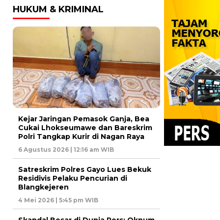
HUKUM & KRIMINAL
Kejar Jaringan Pemasok Ganja, Bea
Cukai Lhokseumawe dan Bareskrim
Polri Tangkap Kurir di Nagan Raya
6 Agustus 2026 | 12:16 am WIB
Satreskrim Polres Gayo Lues Bekuk
Residivis Pelaku Pencurian di
Blangkejeren
4 Mei 2026 | 5:45 pm WIB