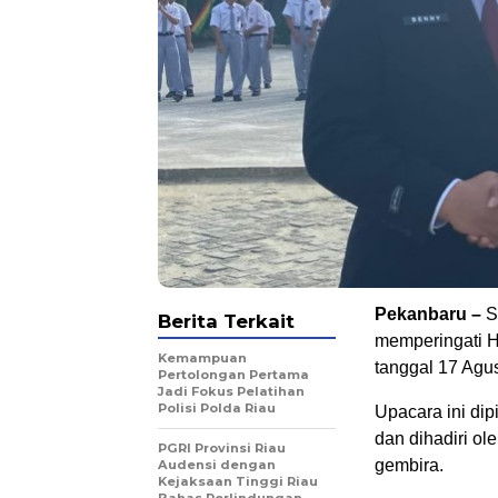
Pekanbaru –
S
Berita Terkait
memperingati H
Kemampuan
tanggal 17 Agu
Pertolongan Pertama
Jadi Fokus Pelatihan
Polisi Polda Riau
Upacara ini dip
dan dihadiri ol
PGRI Provinsi Riau
gembira.
Audensi dengan
Kejaksaan Tinggi Riau
Bahas Perlindungan