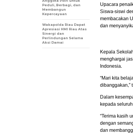
Anggota Polri untuk
Upacara penaik
Peduli, Berbagi, dan
Membangun
Siswa-siswi de
Kepercayaan
membacakan Un
Wakapolda Riau Dapat
dan menyanyik
Apresiasi HMI Riau Atas
Sinergi dan
Perlindungan Selama
Aksi Damai
Kepala Sekolah
menghargai jas
Indonesia.
“Mari kita bela
dibanggakan,” 
Dalam kesempat
kepada seluruh 
“Terima kasih u
dengan semanga
dan membangga