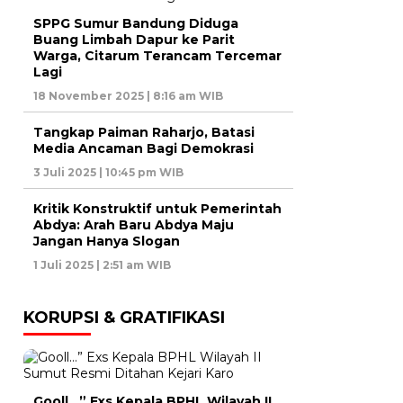
SPPG Sumur Bandung Diduga
Buang Limbah Dapur ke Parit
Warga, Citarum Terancam Tercemar
Lagi
18 November 2025 | 8:16 am WIB
Tangkap Paiman Raharjo, Batasi
Media Ancaman Bagi Demokrasi
3 Juli 2025 | 10:45 pm WIB
Kritik Konstruktif untuk Pemerintah
Abdya: Arah Baru Abdya Maju
Jangan Hanya Slogan
1 Juli 2025 | 2:51 am WIB
KORUPSI & GRATIFIKASI
Gooll…” Exs Kepala BPHL Wilayah II