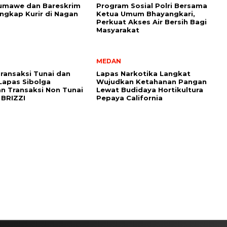
umawe dan Bareskrim
Program Sosial Polri Bersama
angkap Kurir di Nagan
Ketua Umum Bhayangkari,
Perkuat Akses Air Bersih Bagi
Masyarakat
MEDAN
ransaksi Tunai dan
Lapas Narkotika Langkat
 Lapas Sibolga
Wujudkan Ketahanan Pangan
n Transaksi Non Tunai
Lewat Budidaya Hortikultura
 BRIZZI
Pepaya California