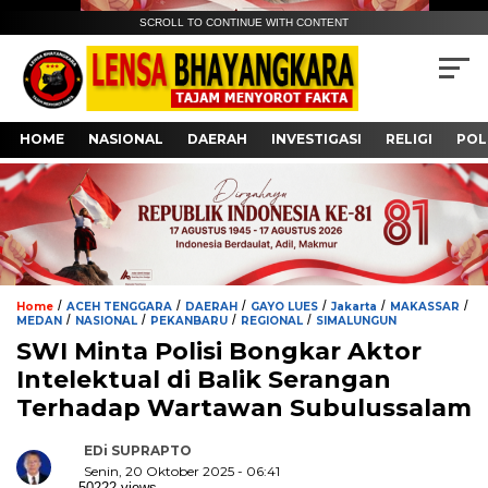
SCROLL TO CONTINUE WITH CONTENT
HOME
NASIONAL
DAERAH
INVESTIGASI
RELIGI
POL
/
/
/
/
/
/
Home
ACEH TENGGARA
DAERAH
GAYO LUES
Jakarta
MAKASSAR
/
/
/
/
MEDAN
NASIONAL
PEKANBARU
REGIONAL
SIMALUNGUN
SWI Minta Polisi Bongkar Aktor
Intelektual di Balik Serangan
Terhadap Wartawan Subulussalam
EDi SUPRAPTO
Senin, 20 Oktober 2025 - 06:41
50222 views