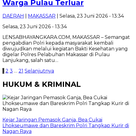
Warga Pulau Terluar
DAERAH
|
MAKASSAR
| Selasa, 23 Juni 2026 - 13:34
Selasa, 23 Juni 2026 - 13:34
LENSABHAYANGKARA.COM, MAKASSAR – Semangat
pengabdian Polri kepada masyarakat kembali
diwujudkan melalui kegiatan Bakti Kesehatan yang
digelar Polres Pelabuhan Makassar di Pulau
Lanjukang, salah satu…
Paginasi
1
2
3
…
21
Selanjutnya
pos
HUKUM & KRIMINAL
Kejar Jaringan Pemasok Ganja, Bea Cukai
Lhokseumawe dan Bareskrim Polri Tangkap Kurir di
Nagan Raya