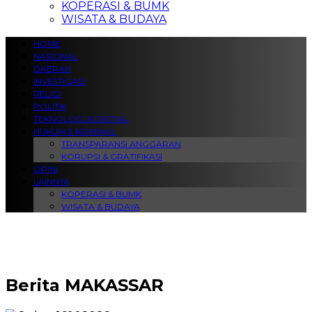
KOPERASI & BUMK
WISATA & BUDAYA
HOME
NASIONAL
DAERAH
INVESTIGASI
RELIGI
POLITIK
TEKNOLOGI & DIGITAL
HUKUM & KRIMINAL
TRANSPARANSI ANGGARAN
KORUPSI & GRATIFIKASI
OPINI
LAINNYA
KOPERASI & BUMK
WISATA & BUDAYA
Berita
MAKASSAR