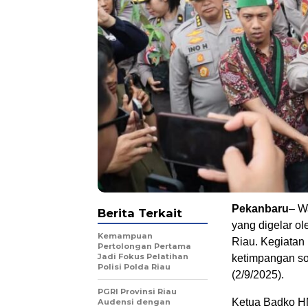
Pekanbaru
– W
Berita Terkait
yang digelar o
Kemampuan
Riau. Kegiatan 
Pertolongan Pertama
Jadi Fokus Pelatihan
ketimpangan sos
Polisi Polda Riau
(2/9/2025).
PGRI Provinsi Riau
Ketua Badko HM
Audensi dengan