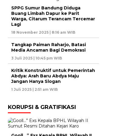
SPPG Sumur Bandung Diduga
Buang Limbah Dapur ke Parit
Warga, Citarum Terancam Tercemar
Lagi
18 November 2025 | 8:16 am WIB
Tangkap Paiman Raharjo, Batasi
Media Ancaman Bagi Demokrasi
3 Juli 2025 | 10:45 pm WIB
Kritik Konstruktif untuk Pemerintah
Abdya: Arah Baru Abdya Maju
Jangan Hanya Slogan
1 Juli 2025 | 2:51 am WIB
KORUPSI & GRATIFIKASI
Gooll…” Exs Kepala BPHL Wilayah II