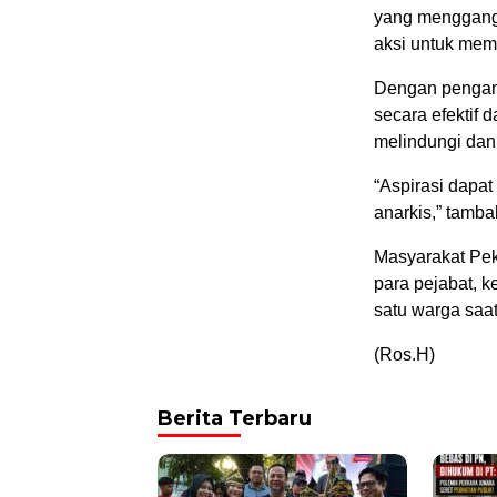
yang menggangg
aksi untuk mem
Dengan pengama
secara efektif 
melindungi dan
“Aspirasi dapa
anarkis,” tamb
Masyarakat Pek
para pejabat, k
satu warga saa
(Ros.H)
Berita Terbaru