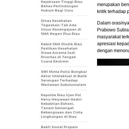
Kejaksaan Tinggi Riau
merupakan bent
Bahas Perlindungan
Hukum Bagi Guru
kritik terhada
Dinas Kesehatan
Dalam orasinya
Tegaskan: Tak Ada
Unsur Kesengajaan di
Prabowo Subian
SMA Negeri Plus Riau
masyarakat ter
apresiasi kepad
Kabid SMA Disdik Riau
Pastikan Kesehatan
dengan menona
Siswa Asrama Jadi
Prioritas di Tengah
Cuaca Ekstrem
SWI Minta Polisi Bongkar
Aktor Intelektual di Balik
Serangan Terhadap
Wartawan Subulussalam
Kapolda Riau Irjen Pol
Herry Heryawan Hadiri
Kebaktian Rohani,
Tanam Semangat
Kebangsaan dan Cinta
Lingkungan di Riau
Bakti Sosial Propam