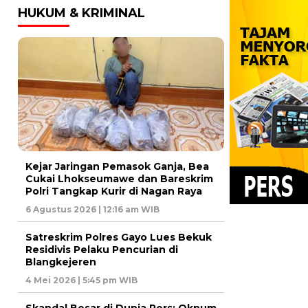
HUKUM & KRIMINAL
Kejar Jaringan Pemasok Ganja, Bea
Cukai Lhokseumawe dan Bareskrim
Polri Tangkap Kurir di Nagan Raya
6 Agustus 2026 | 12:16 am WIB
Satreskrim Polres Gayo Lues Bekuk
Residivis Pelaku Pencurian di
Blangkejeren
4 Mei 2026 | 5:45 pm WIB