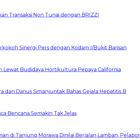
pkan Transaksi Non Tunai dengan BRIZZI
rkokoh Sinergi Pers dengan Kodam I/Bukit Barisan
Lewat Budidaya Hortikultura Pepaya California
a dan Darius Simanjuntak Bahas Gejala Hepatitis B
asca Bencana Semakin Tak Jelas
 di Tanjung Morawa Dinilai Berjalan Lamban, Pelapo