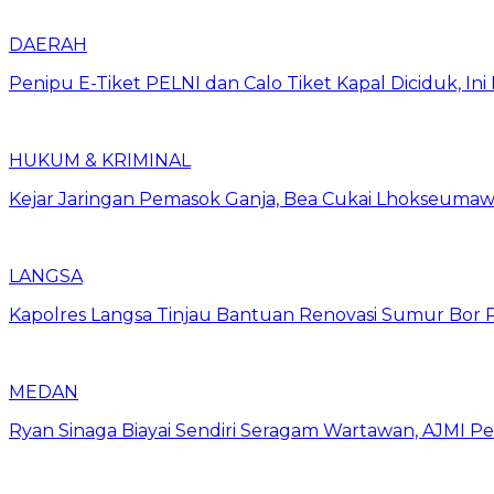
DAERAH
Penipu E-Tiket PELNI dan Calo Tiket Kapal Diciduk, I
HUKUM & KRIMINAL
Kejar Jaringan Pemasok Ganja, Bea Cukai Lhokseumawe
LANGSA
Kapolres Langsa Tinjau Bantuan Renovasi Sumur Bor P
MEDAN
Ryan Sinaga Biayai Sendiri Seragam Wartawan, AJMI Pe