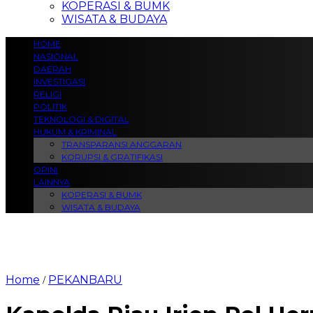
KOPERASI & BUMK
WISATA & BUDAYA
HOME
NASIONAL
DAERAH
INVESTIGASI
RELIGI
POLITIK
TEKNOLOGI & DIGITAL
HUKUM & KRIMINAL
TRANSPARANSI ANGGARAN
KORUPSI & GRATIFIKASI
OPINI
LAINNYA
KOPERASI & BUMK
WISATA & BUDAYA
Home
PEKANBARU
/