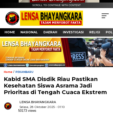
SCROLL TO CONTINUE WITH CONTENT
HOME
NASIONAL
DAERAH
INVESTIGASI
RELIGI
POL
/
Home
PEKANBARU
Kabid SMA Disdik Riau Pastikan
Kesehatan Siswa Asrama Jadi
Prioritas di Tengah Cuaca Ekstrem
LENSA BHAYANGKARA
Selasa, 28 Oktober 2025 - 01:10
50173 views