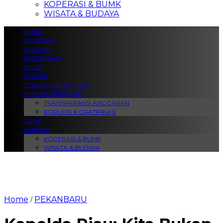
KOPERASI & BUMK
WISATA & BUDAYA
HOME
NASIONAL
DAERAH
INVESTIGASI
RELIGI
POLITIK
TEKNOLOGI & DIGITAL
HUKUM & KRIMINAL
TRANSPARANSI ANGGARAN
KORUPSI & GRATIFIKASI
OPINI
LAINNYA
KOPERASI & BUMK
WISATA & BUDAYA
Home
PEKANBARU
/