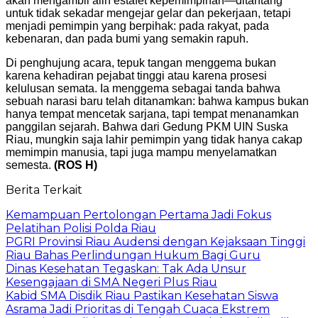
akan mengambil alih estafet kepemimpinan—ditantang
untuk tidak sekadar mengejar gelar dan pekerjaan, tetapi
menjadi pemimpin yang berpihak: pada rakyat, pada
kebenaran, dan pada bumi yang semakin rapuh.
Di penghujung acara, tepuk tangan menggema bukan
karena kehadiran pejabat tinggi atau karena prosesi
kelulusan semata. Ia menggema sebagai tanda bahwa
sebuah narasi baru telah ditanamkan: bahwa kampus bukan
hanya tempat mencetak sarjana, tapi tempat menanamkan
panggilan sejarah. Bahwa dari Gedung PKM UIN Suska
Riau, mungkin saja lahir pemimpin yang tidak hanya cakap
memimpin manusia, tapi juga mampu menyelamatkan
semesta.
(ROS H)
Berita Terkait
Kemampuan Pertolongan Pertama Jadi Fokus
Pelatihan Polisi Polda Riau
PGRI Provinsi Riau Audensi dengan Kejaksaan Tinggi
Riau Bahas Perlindungan Hukum Bagi Guru
Dinas Kesehatan Tegaskan: Tak Ada Unsur
Kesengajaan di SMA Negeri Plus Riau
Kabid SMA Disdik Riau Pastikan Kesehatan Siswa
Asrama Jadi Prioritas di Tengah Cuaca Ekstrem