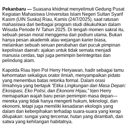
Pekanbaru —
Suasana khidmat menyelimuti Gedung Pusat
Kegiatan Mahasiswa Universitas Islam Negeri Sultan Syarif
Kasim (UIN Suska) Riau, Kamis (24/7/2025), saat ratusan
mahasiswa dari berbagai program studi dikukuhkan dalam
Wisuda Periode IV Tahun 2025. Di tengah momen sakral itu,
sebuah pesan moral menggema dari podium utama. Bukan
hanya pesan akademik atau wejangan karier biasa,
melainkan sebuah seruan perubahan dari pucuk pimpinan
kepolisian daerah: ajakan untuk tidak semata menjadi
manusia cerdas, tapi juga pemimpin berintegritas dan
pelindung alam.
Kapolda Riau Irjen Pol Herry Heryawan, hadir sebagai tamu
kehormatan sekaligus orator ilmiah, menyampaikan pidato
yang menembus batas retorika formal. Dalam orasi
ilmiahnya yang bertajuk
“Etika Lingkungan dan Masa Depan:
Ekosipasi, Eko Polisi, dan Ekonomi Hijau,”
Irjen Herry
memaparkan wajah baru peran pemimpin masa depan—
mereka yang tidak hanya mengerti hukum, teknologi, dan
ekonomi, tetapi juga memiliki kesadaran ekologis yang
dalam dan keberpihakan terhadap suara-suara yang kerap
dilupakan: sungai yang tercemar, hutan yang dirambah, dan
satwa yang kehilangan habitatnya.