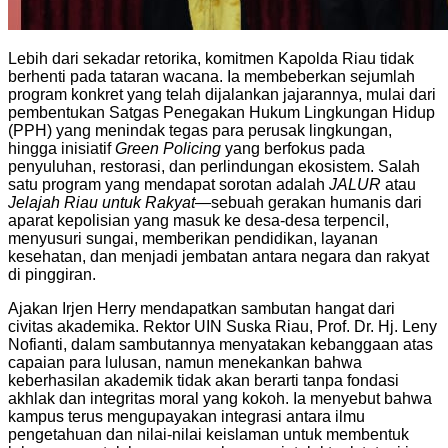
Lebih dari sekadar retorika, komitmen Kapolda Riau tidak
berhenti pada tataran wacana. Ia membeberkan sejumlah
program konkret yang telah dijalankan jajarannya, mulai dari
pembentukan Satgas Penegakan Hukum Lingkungan Hidup
(PPH) yang menindak tegas para perusak lingkungan,
hingga inisiatif
Green Policing
yang berfokus pada
penyuluhan, restorasi, dan perlindungan ekosistem. Salah
satu program yang mendapat sorotan adalah
JALUR
atau
Jelajah Riau untuk Rakyat
—sebuah gerakan humanis dari
aparat kepolisian yang masuk ke desa-desa terpencil,
menyusuri sungai, memberikan pendidikan, layanan
kesehatan, dan menjadi jembatan antara negara dan rakyat
di pinggiran.
Ajakan Irjen Herry mendapatkan sambutan hangat dari
civitas akademika. Rektor UIN Suska Riau, Prof. Dr. Hj. Leny
Nofianti, dalam sambutannya menyatakan kebanggaan atas
capaian para lulusan, namun menekankan bahwa
keberhasilan akademik tidak akan berarti tanpa fondasi
akhlak dan integritas moral yang kokoh. Ia menyebut bahwa
kampus terus mengupayakan integrasi antara ilmu
pengetahuan dan nilai-nilai keislaman untuk membentuk