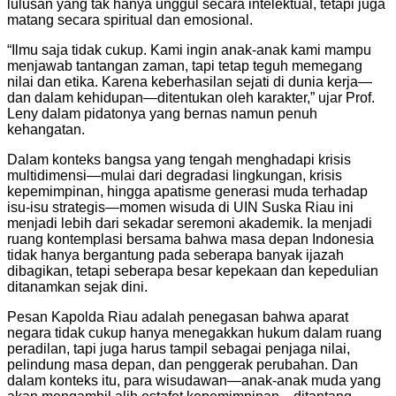
lulusan yang tak hanya unggul secara intelektual, tetapi juga
matang secara spiritual dan emosional.
“Ilmu saja tidak cukup. Kami ingin anak-anak kami mampu
menjawab tantangan zaman, tapi tetap teguh memegang
nilai dan etika. Karena keberhasilan sejati di dunia kerja—
dan dalam kehidupan—ditentukan oleh karakter,” ujar Prof.
Leny dalam pidatonya yang bernas namun penuh
kehangatan.
Dalam konteks bangsa yang tengah menghadapi krisis
multidimensi—mulai dari degradasi lingkungan, krisis
kepemimpinan, hingga apatisme generasi muda terhadap
isu-isu strategis—momen wisuda di UIN Suska Riau ini
menjadi lebih dari sekadar seremoni akademik. Ia menjadi
ruang kontemplasi bersama bahwa masa depan Indonesia
tidak hanya bergantung pada seberapa banyak ijazah
dibagikan, tetapi seberapa besar kepekaan dan kepedulian
ditanamkan sejak dini.
Pesan Kapolda Riau adalah penegasan bahwa aparat
negara tidak cukup hanya menegakkan hukum dalam ruang
peradilan, tapi juga harus tampil sebagai penjaga nilai,
pelindung masa depan, dan penggerak perubahan. Dan
dalam konteks itu, para wisudawan—anak-anak muda yang