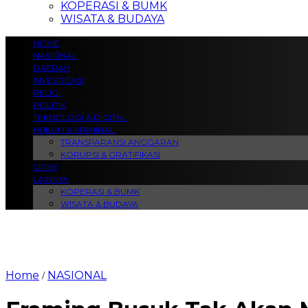
KOPERASI & BUMK
WISATA & BUDAYA
HOME
NASIONAL
DAERAH
INVESTIGASI
RELIGI
POLITIK
TEKNOLOGI & DIGITAL
HUKUM & KRIMINAL
TRANSPARANSI ANGGARAN
KORUPSI & GRATIFIKASI
OPINI
LAINNYA
KOPERASI & BUMK
WISATA & BUDAYA
Home
NASIONAL
/