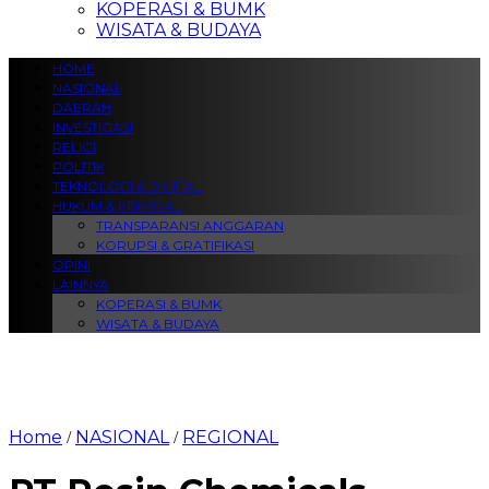
KOPERASI & BUMK
WISATA & BUDAYA
HOME
NASIONAL
DAERAH
INVESTIGASI
RELIGI
POLITIK
TEKNOLOGI & DIGITAL
HUKUM & KRIMINAL
TRANSPARANSI ANGGARAN
KORUPSI & GRATIFIKASI
OPINI
LAINNYA
KOPERASI & BUMK
WISATA & BUDAYA
Home
NASIONAL
REGIONAL
/
/