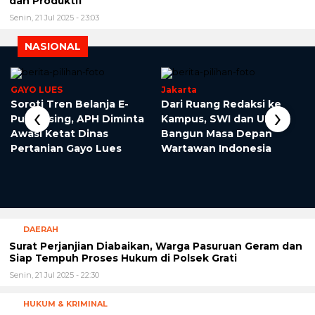
dan Produktif
Senin, 21 Jul 2025 - 23:03
NASIONAL
GAYO LUES
Jakarta
Soroti Tren Belanja E-
Dari Ruang Redaksi ke
‹
›
Purchasing, APH Diminta
Kampus, SWI dan UMJ
Awasi Ketat Dinas
Bangun Masa Depan
Pertanian Gayo Lues
Wartawan Indonesia
DAERAH
Surat Perjanjian Diabaikan, Warga Pasuruan Geram dan
Siap Tempuh Proses Hukum di Polsek Grati
Senin, 21 Jul 2025 - 22:30
HUKUM & KRIMINAL