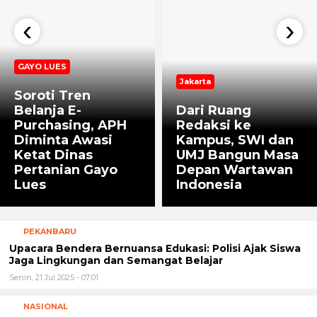
‹
›
GAYO LUES
Jakarta
Soroti Tren
Belanja E-
Dari Ruang
Purchasing, APH
Redaksi ke
Diminta Awasi
Kampus, SWI dan
Ketat Dinas
UMJ Bangun Masa
Pertanian Gayo
Depan Wartawan
Lues
Indonesia
PEKANBARU
Upacara Bendera Bernuansa Edukasi: Polisi Ajak Siswa
Jaga Lingkungan dan Semangat Belajar
Senin, 21 Jul 2025 - 07:01
NASIONAL