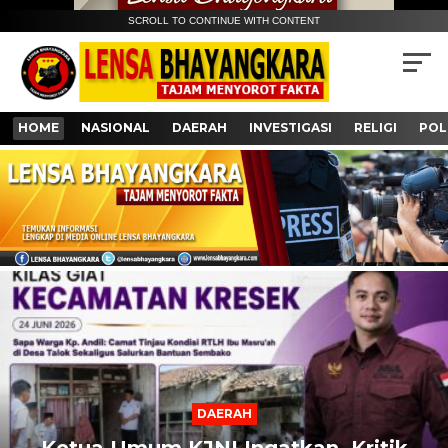
SCROLL TO CONTINUE WITH CONTENT
HOME
NASIONAL
DAERAH
INVESTIGASI
RELIGI
POL
Next
Previous
DAERAH
Ketua Umum KJNI Ingatkan, Kritik