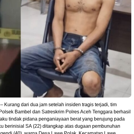
 Kurang dari dua jam setelah insiden tragis terjadi, tim
Polsek Bambel dan Satreskrim Polres Aceh Tenggara berhasil
ku tindak pidana penganiayaan berat yang berujung pada
ku berinisial SA (22) ditangkap atas dugaan pembunuhan
Egendi (40), warga Desa Lawe Polak, Kecamatan Lawe