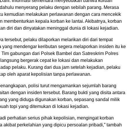
Dani. Informasi sementara menyebutkan bahwa korban
h dahulu menyerang pelaku dengan sebilah parang. Merasa
ku kemudian melakukan perlawanan dengan cara mencekik
an membenturkan kepala korban ke lantai. Akibatnya, korban
kan diri dan dinyatakan meninggal dunia di lokasi kejadian.
wa tersebut, pelaku dilaporkan melarikan diri dari tempat
a yang mendengar keributan segera melaporkan insiden itu ke
 Tim gabungan dari Polsek Bambel dan Satreskrim Polres
langsung bergerak cepat ke lokasi dan melakukan
adap pelaku. Kurang dari dua jam setelah kejadian, pelaku
kap oleh aparat kepolisian tanpa perlawanan.
enangkapan, polisi turut mengamankan sejumlah barang
aitan dengan insiden tersebut. Barang bukti yang disita antara
arang yang diduga digunakan korban, sepasang sandal milik
uah topi yang ditemukan di lokasi kejadian.
adi perhatian serius pihak kepolisian, mengingat korban
 akibat perkelahian yang dipicu persoalan pribadi,” tambah