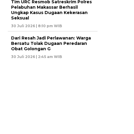
Tim URC Resmob Satreskrim Polres
Pelabuhan Makassar Berhasil
Ungkap Kasus Dugaan Kekerasan
Seksual
30 Juli 2026 | 8:10 pm WIB
Dari Resah Jadi Perlawanan: Warga
Bersatu Tolak Dugaan Peredaran
Obat Golongan G
30 Juli 2026 | 2:45 am WIB