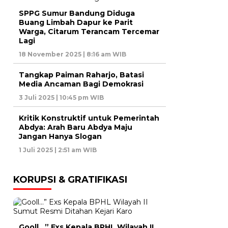
SPPG Sumur Bandung Diduga
Buang Limbah Dapur ke Parit
Warga, Citarum Terancam Tercemar
Lagi
18 November 2025 | 8:16 am WIB
Tangkap Paiman Raharjo, Batasi
Media Ancaman Bagi Demokrasi
3 Juli 2025 | 10:45 pm WIB
Kritik Konstruktif untuk Pemerintah
Abdya: Arah Baru Abdya Maju
Jangan Hanya Slogan
1 Juli 2025 | 2:51 am WIB
KORUPSI & GRATIFIKASI
Gooll…” Exs Kepala BPHL Wilayah II