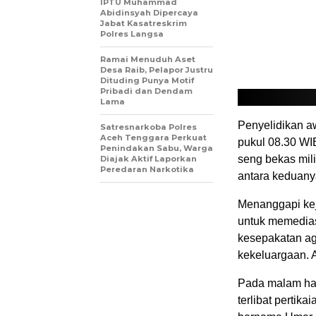
IPTU Muhammad
Abidinsyah Dipercaya
Jabat Kasatreskrim
Polres Langsa
Ramai Menuduh Aset
Desa Raib, Pelapor Justru
Dituding Punya Motif
Pribadi dan Dendam
Lama
Penyelidikan a
Satresnarkoba Polres
Aceh Tenggara Perkuat
pukul 08.30 WIB
Penindakan Sabu, Warga
seng bekas mili
Diajak Aktif Laporkan
Peredaran Narkotika
antara keduany
Menanggapi kej
untuk memedias
kesepakatan ag
kekeluargaan. A
Pada malam har
terlibat pertik