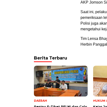
AKP Jomson Sil
Saat ini, pelak
pemeriksaan leb
Polisi juga ak
mengetahui keja
Tim Lensa Bha
Herbin Pangga
Berita Terbaru
DAERAH
HUKUM &
Penipu E-Tiket PELNI dan Calo
Kejar J