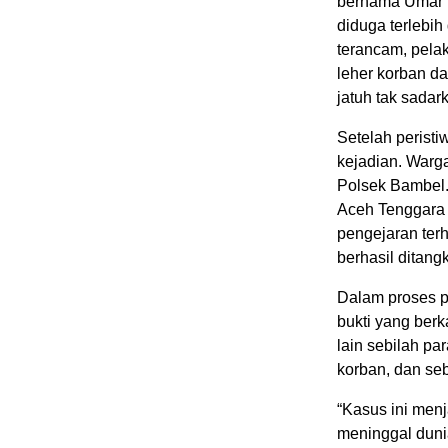
bernama Umar 
diduga terlebi
terancam, pela
leher korban d
jatuh tak sadar
Setelah peristi
kejadian. Warg
Polsek Bambel.
Aceh Tenggara 
pengejaran terh
berhasil ditang
Dalam proses p
bukti yang berk
lain sebilah p
korban, dan seb
“Kasus ini menj
meninggal dunia