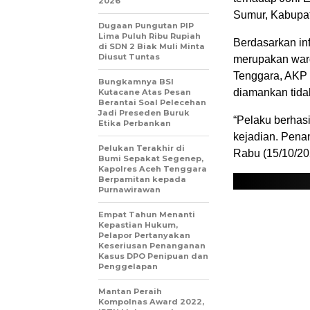
2026
Sumur, Kabupat
Dugaan Pungutan PIP
Lima Puluh Ribu Rupiah
Berdasarkan in
di SDN 2 Biak Muli Minta
Diusut Tuntas
merupakan warg
Tenggara, AKP 
Bungkamnya BSI
diamankan tidak
Kutacane Atas Pesan
Berantai Soal Pelecehan
Jadi Preseden Buruk
“Pelaku berhas
Etika Perbankan
kejadian. Pena
Pelukan Terakhir di
Rabu (15/10/20
Bumi Sepakat Segenep,
Kapolres Aceh Tenggara
Berpamitan kepada
Purnawirawan
Empat Tahun Menanti
Kepastian Hukum,
Pelapor Pertanyakan
Keseriusan Penanganan
Kasus DPO Penipuan dan
Penggelapan
Mantan Peraih
Kompolnas Award 2022,