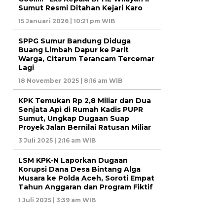
Sumut Resmi Ditahan Kejari Karo
15 Januari 2026 | 10:21 pm WIB
SPPG Sumur Bandung Diduga
Buang Limbah Dapur ke Parit
Warga, Citarum Terancam Tercemar
Lagi
18 November 2025 | 8:16 am WIB
KPK Temukan Rp 2,8 Miliar dan Dua
Senjata Api di Rumah Kadis PUPR
Sumut, Ungkap Dugaan Suap
Proyek Jalan Bernilai Ratusan Miliar
3 Juli 2025 | 2:16 am WIB
LSM KPK-N Laporkan Dugaan
Korupsi Dana Desa Bintang Alga
Musara ke Polda Aceh, Soroti Empat
Tahun Anggaran dan Program Fiktif
1 Juli 2025 | 3:39 am WIB