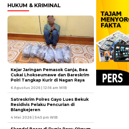
HUKUM & KRIMINAL
Kejar Jaringan Pemasok Ganja, Bea
Cukai Lhokseumawe dan Bareskrim
Polri Tangkap Kurir di Nagan Raya
6 Agustus 2026 | 12:16 am WIB
Satreskrim Polres Gayo Lues Bekuk
Residivis Pelaku Pencurian di
Blangkejeren
4 Mei 2026 | 5:45 pm WIB