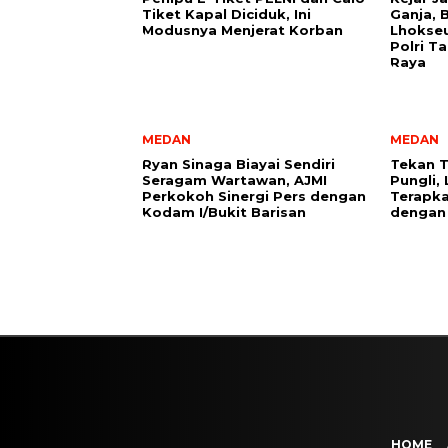
Tiket Kapal Diciduk, Ini
Ganja, 
Modusnya Menjerat Korban
Lhokse
Polri T
Raya
MEDAN
MEDAN
Ryan Sinaga Biayai Sendiri
Tekan T
Seragam Wartawan, AJMI
Pungli,
Perkokoh Sinergi Pers dengan
Terapka
Kodam I/Bukit Barisan
dengan
HOME