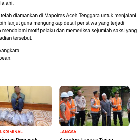
alahi.
u telah diamankan di Mapolres Aceh Tenggara untuk menjalani
ih lanjut guna mengungkap detail peristiwa yang terjadi.
an mendalami motif pelaku dan memeriksa sejumlah saksi yang
dian tersebut.
yangkara.
bean.
 KRIMINAL
LANGSA
aringan Pemasok
Kapolres Langsa Tinjau