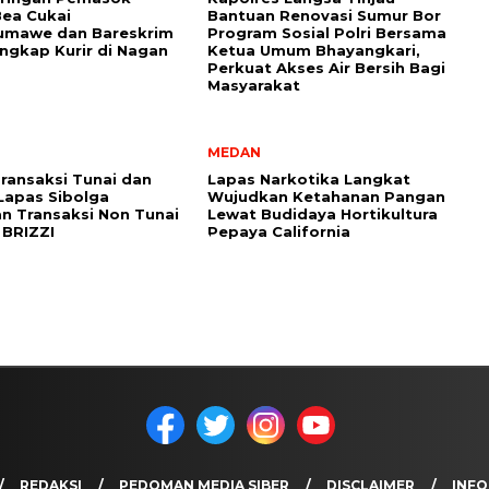
Bea Cukai
Bantuan Renovasi Sumur Bor
umawe dan Bareskrim
Program Sosial Polri Bersama
angkap Kurir di Nagan
Ketua Umum Bhayangkari,
Perkuat Akses Air Bersih Bagi
Masyarakat
MEDAN
ransaksi Tunai dan
Lapas Narkotika Langkat
 Lapas Sibolga
Wujudkan Ketahanan Pangan
n Transaksi Non Tunai
Lewat Budidaya Hortikultura
 BRIZZI
Pepaya California
REDAKSI
PEDOMAN MEDIA SIBER
DISCLAIMER
INFO