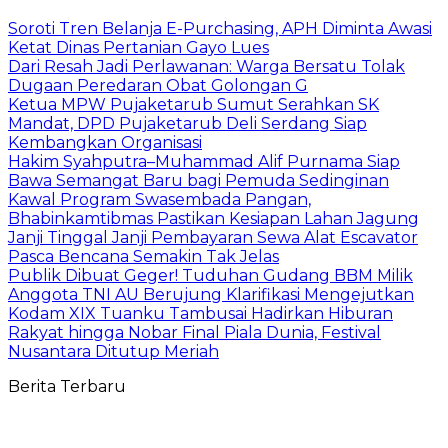
Soroti Tren Belanja E-Purchasing, APH Diminta Awasi
Ketat Dinas Pertanian Gayo Lues
Dari Resah Jadi Perlawanan: Warga Bersatu Tolak
Dugaan Peredaran Obat Golongan G
Ketua MPW Pujaketarub Sumut Serahkan SK
Mandat, DPD Pujaketarub Deli Serdang Siap
Kembangkan Organisasi
Hakim Syahputra–Muhammad Alif Purnama Siap
Bawa Semangat Baru bagi Pemuda Sedinginan
Kawal Program Swasembada Pangan,
Bhabinkamtibmas Pastikan Kesiapan Lahan Jagung
Janji Tinggal Janji Pembayaran Sewa Alat Escavator
Pasca Bencana Semakin Tak Jelas
Publik Dibuat Geger! Tuduhan Gudang BBM Milik
Anggota TNI AU Berujung Klarifikasi Mengejutkan
Kodam XIX Tuanku Tambusai Hadirkan Hiburan
Rakyat hingga Nobar Final Piala Dunia, Festival
Nusantara Ditutup Meriah
Berita Terbaru