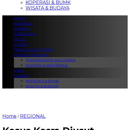
KOPERASI & BUMK
WISATA & BUDAYA
HOME
NASIONAL
DAERAH
INVESTIGASI
RELIGI
POLITIK
TEKNOLOGI & DIGITAL
HUKUM & KRIMINAL
TRANSPARANSI ANGGARAN
KORUPSI & GRATIFIKASI
OPINI
LAINNYA
KOPERASI & BUMK
WISATA & BUDAYA
Home
REGIONAL
/