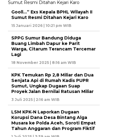
Gooll…” Exs Kepala BPHL Wilayah II
Sumut Resmi Ditahan Kejari Karo
15 Januari 2026 | 10:21 pm WIB
SPPG Sumur Bandung Diduga
Buang Limbah Dapur ke Parit
Warga, Citarum Terancam Tercemar
Lagi
18 November 2025 | 8:16 am WIB
KPK Temukan Rp 2,8 Miliar dan Dua
Senjata Api di Rumah Kadis PUPR
Sumut, Ungkap Dugaan Suap
Proyek Jalan Bernilai Ratusan Miliar
3 Juli 2025 | 2:16 am WIB
LSM KPK-N Laporkan Dugaan
Korupsi Dana Desa Bintang Alga
Musara ke Polda Aceh, Soroti Empat
Tahun Anggaran dan Program Fiktif
1 Juli 2025 | 3:39 am WIB