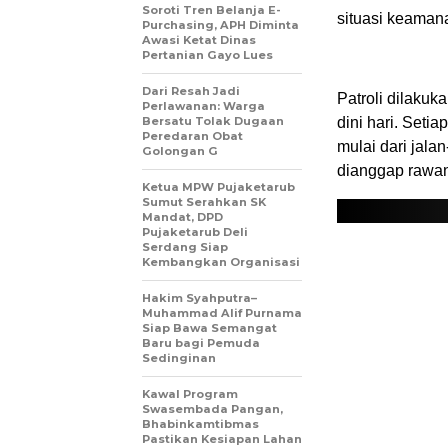
Soroti Tren Belanja E-
situasi keamana
Purchasing, APH Diminta
Awasi Ketat Dinas
Pertanian Gayo Lues
Dari Resah Jadi
Patroli dilakuk
Perlawanan: Warga
Bersatu Tolak Dugaan
dini hari. Seti
Peredaran Obat
mulai dari jalan
Golongan G
dianggap rawan
Ketua MPW Pujaketarub
Sumut Serahkan SK
Mandat, DPD
Pujaketarub Deli
Serdang Siap
Kembangkan Organisasi
Hakim Syahputra–
Muhammad Alif Purnama
Siap Bawa Semangat
Baru bagi Pemuda
Sedinginan
Kawal Program
Swasembada Pangan,
Bhabinkamtibmas
Pastikan Kesiapan Lahan