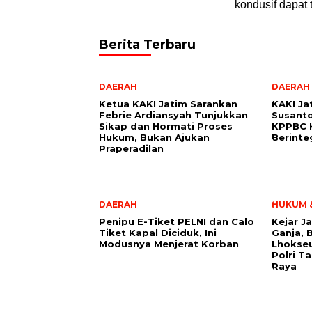
kondusif dapat t
Berita Terbaru
DAERAH
DAERAH
Ketua KAKI Jatim Sarankan
KAKI Ja
Febrie Ardiansyah Tunjukkan
Susant
Sikap dan Hormati Proses
KPPBC K
Hukum, Bukan Ajukan
Berinte
Praperadilan
DAERAH
HUKUM &
Penipu E-Tiket PELNI dan Calo
Kejar J
Tiket Kapal Diciduk, Ini
Ganja, 
Modusnya Menjerat Korban
Lhokse
Polri T
Raya