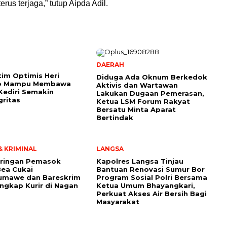
erus terjaga,” tutup Aipda Adil.
DAERAH
tim Optimis Heri
Diduga Ada Oknum Berkedok
o Mampu Membawa
Aktivis dan Wartawan
ediri Semakin
Lakukan Dugaan Pemerasan,
gritas
Ketua LSM Forum Rakyat
Bersatu Minta Aparat
Bertindak
 KRIMINAL
LANGSA
aringan Pemasok
Kapolres Langsa Tinjau
Bea Cukai
Bantuan Renovasi Sumur Bor
umawe dan Bareskrim
Program Sosial Polri Bersama
angkap Kurir di Nagan
Ketua Umum Bhayangkari,
Perkuat Akses Air Bersih Bagi
Masyarakat