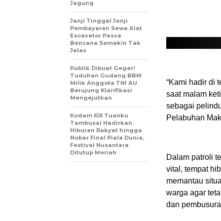
Jagung
Janji Tinggal Janji
Pembayaran Sewa Alat
Escavator Pasca
Bencana Semakin Tak
Jelas
Publik Dibuat Geger!
Tuduhan Gudang BBM
“Kami hadir di
Milik Anggota TNI AU
Berujung Klarifikasi
saat malam keti
Mengejutkan
sebagai pelind
Kodam XIX Tuanku
Pelabuhan Makas
Tambusai Hadirkan
Hiburan Rakyat hingga
Nobar Final Piala Dunia,
Festival Nusantara
Ditutup Meriah
Dalam patroli 
vital, tempat h
memantau situa
warga agar teta
dan pembusuran