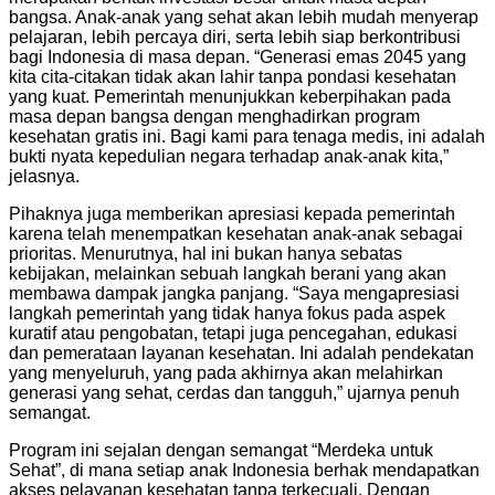
bangsa. Anak-anak yang sehat akan lebih mudah menyerap
pelajaran, lebih percaya diri, serta lebih siap berkontribusi
bagi Indonesia di masa depan. “Generasi emas 2045 yang
kita cita-citakan tidak akan lahir tanpa pondasi kesehatan
yang kuat. Pemerintah menunjukkan keberpihakan pada
masa depan bangsa dengan menghadirkan program
kesehatan gratis ini. Bagi kami para tenaga medis, ini adalah
bukti nyata kepedulian negara terhadap anak-anak kita,”
jelasnya.
Pihaknya juga memberikan apresiasi kepada pemerintah
karena telah menempatkan kesehatan anak-anak sebagai
prioritas. Menurutnya, hal ini bukan hanya sebatas
kebijakan, melainkan sebuah langkah berani yang akan
membawa dampak jangka panjang. “Saya mengapresiasi
langkah pemerintah yang tidak hanya fokus pada aspek
kuratif atau pengobatan, tetapi juga pencegahan, edukasi
dan pemerataan layanan kesehatan. Ini adalah pendekatan
yang menyeluruh, yang pada akhirnya akan melahirkan
generasi yang sehat, cerdas dan tangguh,” ujarnya penuh
semangat.
Program ini sejalan dengan semangat “Merdeka untuk
Sehat”, di mana setiap anak Indonesia berhak mendapatkan
akses pelayanan kesehatan tanpa terkecuali. Dengan