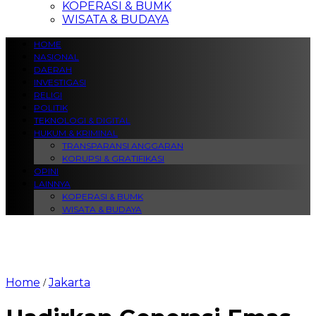
KOPERASI & BUMK
WISATA & BUDAYA
HOME
NASIONAL
DAERAH
INVESTIGASI
RELIGI
POLITIK
TEKNOLOGI & DIGITAL
HUKUM & KRIMINAL
TRANSPARANSI ANGGARAN
KORUPSI & GRATIFIKASI
OPINI
LAINNYA
KOPERASI & BUMK
WISATA & BUDAYA
Home
Jakarta
/