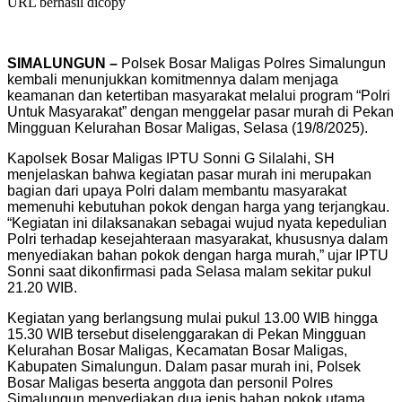
URL berhasil dicopy
SIMALUNGUN –
Polsek Bosar Maligas Polres Simalungun
kembali menunjukkan komitmennya dalam menjaga
keamanan dan ketertiban masyarakat melalui program “Polri
Untuk Masyarakat” dengan menggelar pasar murah di Pekan
Mingguan Kelurahan Bosar Maligas, Selasa (19/8/2025).
Kapolsek Bosar Maligas IPTU Sonni G Silalahi, SH
menjelaskan bahwa kegiatan pasar murah ini merupakan
bagian dari upaya Polri dalam membantu masyarakat
memenuhi kebutuhan pokok dengan harga yang terjangkau.
“Kegiatan ini dilaksanakan sebagai wujud nyata kepedulian
Polri terhadap kesejahteraan masyarakat, khususnya dalam
menyediakan bahan pokok dengan harga murah,” ujar IPTU
Sonni saat dikonfirmasi pada Selasa malam sekitar pukul
21.20 WIB.
Kegiatan yang berlangsung mulai pukul 13.00 WIB hingga
15.30 WIB tersebut diselenggarakan di Pekan Mingguan
Kelurahan Bosar Maligas, Kecamatan Bosar Maligas,
Kabupaten Simalungun. Dalam pasar murah ini, Polsek
Bosar Maligas beserta anggota dan personil Polres
Simalungun menyediakan dua jenis bahan pokok utama