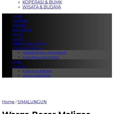
KOPERASI & BUMK
WISATA & BUDAYA
HOME
NASIONAL
DAERAH
INVESTIGASI
RELIGI
POLITIK
TEKNOLOGI & DIGITAL
HUKUM & KRIMINAL
TRANSPARANSI ANGGARAN
KORUPSI & GRATIFIKASI
OPINI
LAINNYA
KOPERASI & BUMK
WISATA & BUDAYA
Home
SIMALUNGUN
/