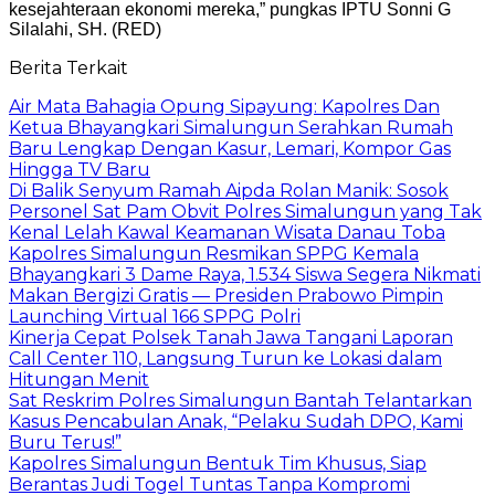
kesejahteraan ekonomi mereka,” pungkas IPTU Sonni G
Silalahi, SH. (RED)
Berita Terkait
Air Mata Bahagia Opung Sipayung: Kapolres Dan
Ketua Bhayangkari Simalungun Serahkan Rumah
Baru Lengkap Dengan Kasur, Lemari, Kompor Gas
Hingga TV Baru
Di Balik Senyum Ramah Aipda Rolan Manik: Sosok
Personel Sat Pam Obvit Polres Simalungun yang Tak
Kenal Lelah Kawal Keamanan Wisata Danau Toba
Kapolres Simalungun Resmikan SPPG Kemala
Bhayangkari 3 Dame Raya, 1.534 Siswa Segera Nikmati
Makan Bergizi Gratis — Presiden Prabowo Pimpin
Launching Virtual 166 SPPG Polri
Kinerja Cepat Polsek Tanah Jawa Tangani Laporan
Call Center 110, Langsung Turun ke Lokasi dalam
Hitungan Menit
Sat Reskrim Polres Simalungun Bantah Telantarkan
Kasus Pencabulan Anak, “Pelaku Sudah DPO, Kami
Buru Terus!”
Kapolres Simalungun Bentuk Tim Khusus, Siap
Berantas Judi Togel Tuntas Tanpa Kompromi