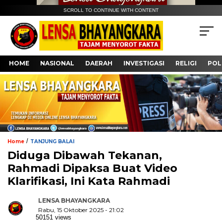
SCROLL TO CONTINUE WITH CONTENT
HOME
NASIONAL
DAERAH
INVESTIGASI
RELIGI
POL
/
Home
TANJUNG BALAI
Diduga Dibawah Tekanan,
Rahmadi Dipaksa Buat Video
Klarifikasi, Ini Kata Rahmadi
LENSA BHAYANGKARA
Rabu, 15 Oktober 2025 - 21:02
50151 views