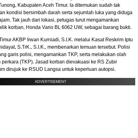
Tunong, Kabupaten Aceh Timur. Ia ditemukan sudah tak
n kondisi bersimbah darah serta sejumlah luka yang diduga
tajam. Tak jauh dari lokasi, petugas turut mengamankan
ilik korban, Honda Vario BL 6062 UW, sebagai barang bukti.
imur AKBP Irwan Kurniadi, S.I.K. melalui Kasat Reskrim Iptu
dayat, S.TrK., S.I.K., membenarkan temuan tersebut. Polisi
g garis polisi, mengamankan TKP, serta melakukan olah
n perkara (TKP). Jasad korban dievakuasi ke RS Zubir
 dirujuk ke RSUD Langsa untuk keperluan autopsi.
ADVERTISEMENT