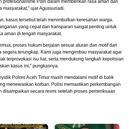
n profesionalisme Polri dalam memberikan rasa aman dan
 masyarakat,” ujar Agussuriadi.
, kasus tersebut telah menimbulkan keresahan warga.
nanganan yang cepat dan transparan sangat penting untuk
a aman di tengah masyarakat.
emua, proses hukum berjalan sesuai aturan dan motif dari
isa segera terungkap. Kami juga mengimbau masyarakat agar
idak terprovokasi isu liar, serta mendukung langkah kepolisian
kan kasus ini,” pungkasnya.
nyidik Polres Aceh Timur masih mendalami motif di balik
yang menewaskan korban. Polisi memastikan perkembangan
kan disampaikan secara resmi setelah proses pemeriksaan