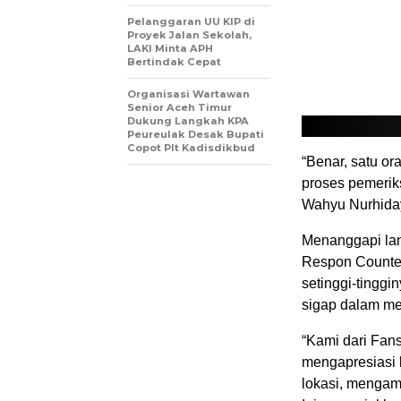
Pelanggaran UU KIP di
Proyek Jalan Sekolah,
LAKI Minta APH
Bertindak Cepat
Organisasi Wartawan
Senior Aceh Timur
Dukung Langkah KPA
Peureulak Desak Bupati
Copot Plt Kadisdikbud
“Benar, satu o
proses pemeriks
Wahyu Nurhida
Menanggapi lan
Respon Counter
setinggi-tinggi
sigap dalam me
“Kami dari Fan
mengapresiasi 
lokasi, mengam