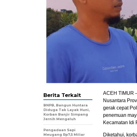
ACEH TIMUR – 
Berita Terkait
Nusantara Provi
BNPB, Bangun Huntara
gerak cepat Po
Diduga Tak Layak Huni,
Korban Banjir Simpang
penemuan maya
Jernih Mengeluh
Kecamatan Idi 
Pengadaan Sapi
Diketahui, kor
Meugang Rp7,5 Miliar