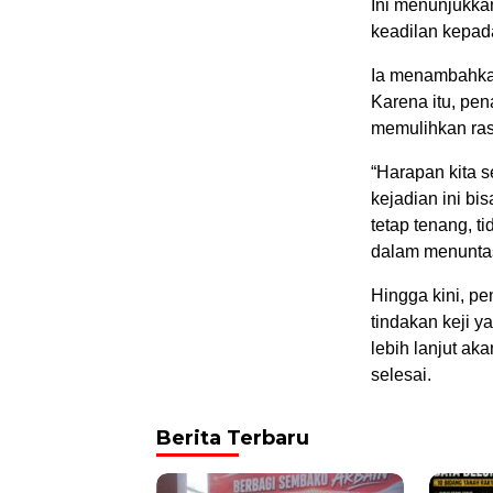
Ini menunjukka
keadilan kepada
Ia menambahkan
Karena itu, pe
memulihkan ras
“Harapan kita s
kejadian ini b
tetap tenang, t
dalam menuntas
Hingga kini, pe
tindakan keji 
lebih lanjut a
selesai.
Berita Terbaru