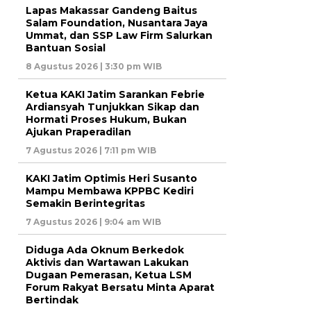
Lapas Makassar Gandeng Baitus
Salam Foundation, Nusantara Jaya
Ummat, dan SSP Law Firm Salurkan
Bantuan Sosial
8 Agustus 2026 | 3:30 pm WIB
Ketua KAKI Jatim Sarankan Febrie
Ardiansyah Tunjukkan Sikap dan
Hormati Proses Hukum, Bukan
Ajukan Praperadilan
7 Agustus 2026 | 7:11 pm WIB
KAKI Jatim Optimis Heri Susanto
Mampu Membawa KPPBC Kediri
Semakin Berintegritas
7 Agustus 2026 | 9:04 am WIB
Diduga Ada Oknum Berkedok
Aktivis dan Wartawan Lakukan
Dugaan Pemerasan, Ketua LSM
Forum Rakyat Bersatu Minta Aparat
Bertindak