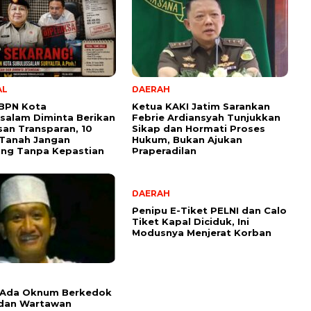
AL
DAERAH
 BPN Kota
Ketua KAKI Jatim Sarankan
salam Diminta Berikan
Febrie Ardiansyah Tunjukkan
san Transparan, 10
Sikap dan Hormati Proses
 Tanah Jangan
Hukum, Bukan Ajukan
ung Tanpa Kepastian
Praperadilan
DAERAH
Penipu E-Tiket PELNI dan Calo
Tiket Kapal Diciduk, Ini
Modusnya Menjerat Korban
 Ada Oknum Berkedok
 dan Wartawan