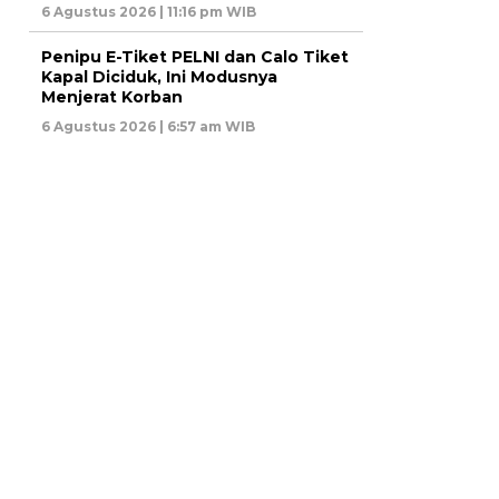
6 Agustus 2026 | 11:16 pm WIB
Penipu E-Tiket PELNI dan Calo Tiket
Kapal Diciduk, Ini Modusnya
Menjerat Korban
6 Agustus 2026 | 6:57 am WIB