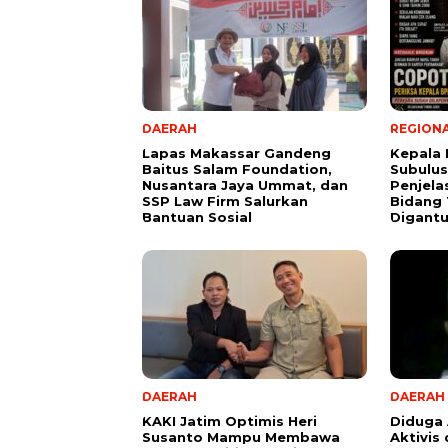
DAERAH
REGION
Lapas Makassar Gandeng
Kepala
Baitus Salam Foundation,
Subulus
Nusantara Jaya Ummat, dan
Penjela
SSP Law Firm Salurkan
Bidang
Bantuan Sosial
Digant
DAERAH
DAERAH
KAKI Jatim Optimis Heri
Diduga
Susanto Mampu Membawa
Aktivis