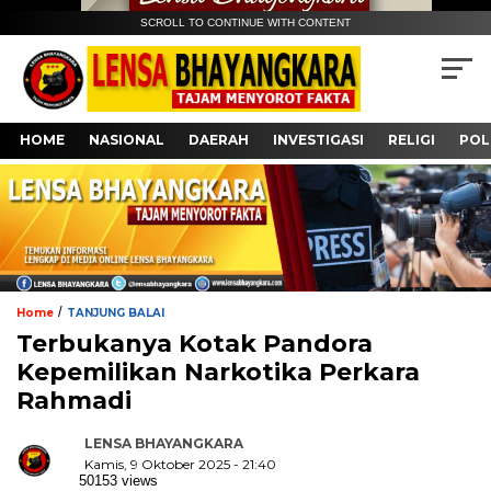
SCROLL TO CONTINUE WITH CONTENT
HOME
NASIONAL
DAERAH
INVESTIGASI
RELIGI
POL
/
Home
TANJUNG BALAI
Terbukanya Kotak Pandora
Kepemilikan Narkotika Perkara
Rahmadi
LENSA BHAYANGKARA
Kamis, 9 Oktober 2025 - 21:40
50153 views