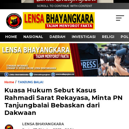
SCROLL TO CONTINUE WITH CONTENT
HOME
NASIONAL
DAERAH
INVESTIGASI
RELIGI
POL
/
Home
TANJUNG BALAI
Kuasa Hukum Sebut Kasus
Rahmadi Sarat Rekayasa, Minta PN
Tanjungbalai Bebaskan dari
Dakwaan
LENSA BHAYANGKARA