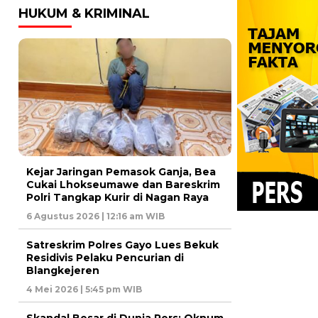
HUKUM & KRIMINAL
Kejar Jaringan Pemasok Ganja, Bea
Cukai Lhokseumawe dan Bareskrim
Polri Tangkap Kurir di Nagan Raya
6 Agustus 2026 | 12:16 am WIB
Satreskrim Polres Gayo Lues Bekuk
Residivis Pelaku Pencurian di
Blangkejeren
4 Mei 2026 | 5:45 pm WIB