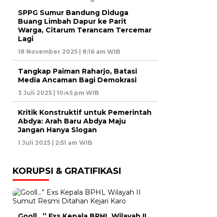
SPPG Sumur Bandung Diduga
Buang Limbah Dapur ke Parit
Warga, Citarum Terancam Tercemar
Lagi
18 November 2025 | 8:16 am WIB
Tangkap Paiman Raharjo, Batasi
Media Ancaman Bagi Demokrasi
3 Juli 2025 | 10:45 pm WIB
Kritik Konstruktif untuk Pemerintah
Abdya: Arah Baru Abdya Maju
Jangan Hanya Slogan
1 Juli 2025 | 2:51 am WIB
KORUPSI & GRATIFIKASI
Gooll…” Exs Kepala BPHL Wilayah II