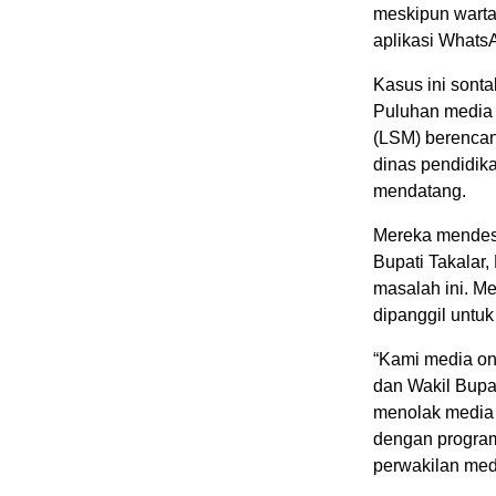
meskipun warta
aplikasi Whats
Kasus ini sonta
Puluhan media 
(LSM) berencan
dinas pendidik
mendatang.
Mereka mendesa
Bupati Takalar,
masalah ini. M
dipanggil untuk
“Kami media on
dan Wakil Bupa
menolak media o
dengan program 
perwakilan med