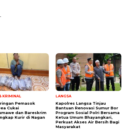
.
 KRIMINAL
LANGSA
aringan Pemasok
Kapolres Langsa Tinjau
Bea Cukai
Bantuan Renovasi Sumur Bor
umawe dan Bareskrim
Program Sosial Polri Bersama
angkap Kurir di Nagan
Ketua Umum Bhayangkari,
Perkuat Akses Air Bersih Bagi
Masyarakat