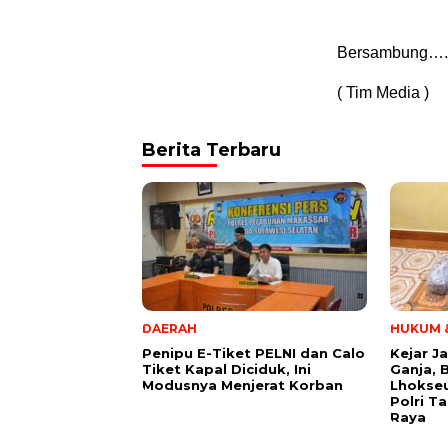
Bersambung….
( Tim Media )
Berita Terbaru
DAERAH
HUKUM &
Penipu E-Tiket PELNI dan Calo
Kejar J
Tiket Kapal Diciduk, Ini
Ganja, 
Modusnya Menjerat Korban
Lhokse
Polri T
Raya