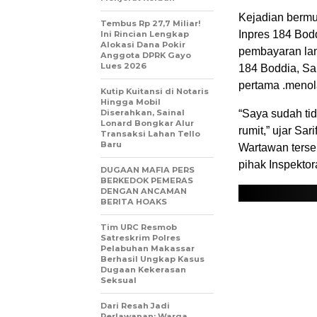
Kejadian bermu
Tembus Rp 27,7 Miliar!
Inpres 184 Bod
Ini Rincian Lengkap
Alokasi Dana Pokir
pembayaran lan
Anggota DPRK Gayo
Lues 2026
184 Boddia, Sa
pertama .menol
Kutip Kuitansi di Notaris
Hingga Mobil
Diserahkan, Sainal
“Saya sudah tid
Lonard Bongkar Alur
rumit,” ujar Sar
Transaksi Lahan Tello
Baru
Wartawan terse
pihak Inspektor
DUGAAN MAFIA PERS
BERKEDOK PEMERAS
DENGAN ANCAMAN
BERITA HOAKS
Tim URC Resmob
Satreskrim Polres
Pelabuhan Makassar
Berhasil Ungkap Kasus
Dugaan Kekerasan
Seksual
Dari Resah Jadi
Perlawanan: Warga