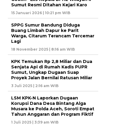
Sumut Resmi Ditahan Kejari Karo
15 Januari 2026 | 10:21 pm WIB
SPPG Sumur Bandung Diduga
Buang Limbah Dapur ke Parit
Warga, Citarum Terancam Tercemar
Lagi
18 November 2025 | 8:16 am WIB
KPK Temukan Rp 2,8 Miliar dan Dua
Senjata Api di Rumah Kadis PUPR
Sumut, Ungkap Dugaan Suap
Proyek Jalan Bernilai Ratusan Miliar
3 Juli 2025 | 2:16 am WIB
LSM KPK-N Laporkan Dugaan
Korupsi Dana Desa Bintang Alga
Musara ke Polda Aceh, Soroti Empat
Tahun Anggaran dan Program Fiktif
1 Juli 2025 | 3:39 am WIB