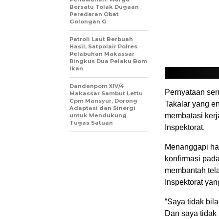
Bersatu Tolak Dugaan
Peredaran Obat
Golongan G
Patroli Laut Berbuah
Hasil, Satpolair Polres
Pelabuhan Makassar
Ringkus Dua Pelaku Bom
Ikan
Dandenpom XIV/4
Pernyataan ser
Makassar Sambut Lettu
Cpm Mansyur, Dorong
Takalar yang e
Adaptasi dan Sinergi
membatasi kerj
untuk Mendukung
Tugas Satuan
Inspektorat.
Menanggapi hal
konfirmasi pad
membantah tela
Inspektorat ya
“Saya tidak bil
Dan saya tidak