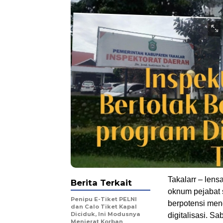
Takalarr – len
Berita Terkait
oknum pejabat 
Penipu E-Tiket PELNI
berpotensi men
dan Calo Tiket Kapal
Diciduk, Ini Modusnya
digitalisasi. Sa
Menjerat Korban