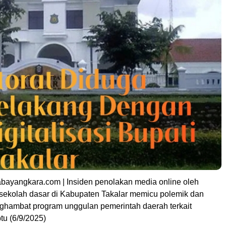
sabayangkara.com | Insiden penolakan media online oleh
sekolah dasar di Kabupaten Takalar memicu polemik dan
ghambat program unggulan pemerintah daerah terkait
btu (6/9/2025)