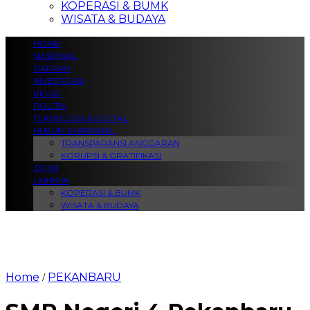
KOPERASI & BUMK
WISATA & BUDAYA
HOME
NASIONAL
DAERAH
INVESTIGASI
RELIGI
POLITIK
TEKNOLOGI & DIGITAL
HUKUM & KRIMINAL
TRANSPARANSI ANGGARAN
KORUPSI & GRATIFIKASI
OPINI
LAINNYA
KOPERASI & BUMK
WISATA & BUDAYA
Home
PEKANBARU
/