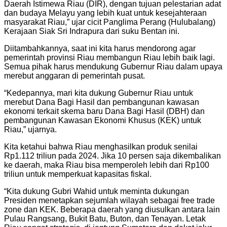
Daerah Istimewa Riau (DIR), dengan tujuan pelestarian adat
dan budaya Melayu yang lebih kuat untuk kesejahteraan
masyarakat Riau,” ujar cicit Panglima Perang (Hulubalang)
Kerajaan Siak Sri Indrapura dari suku Bentan ini.
Diitambahkannya, saat ini kita harus mendorong agar
pemerintah provinsi Riau membangun Riau lebih baik lagi.
Semua pihak harus mendukung Gubernur Riau dalam upaya
merebut anggaran di pemerintah pusat.
“Kedepannya, mari kita dukung Gubernur Riau untuk
merebut Dana Bagi Hasil dan pembangunan kawasan
ekonomi terkait skema baru Dana Bagi Hasil (DBH) dan
pembangunan Kawasan Ekonomi Khusus (KEK) untuk
Riau,” ujarnya.
Kita ketahui bahwa Riau menghasilkan produk senilai
Rp1.112 triliun pada 2024. Jika 10 persen saja dikembalikan
ke daerah, maka Riau bisa memperoleh lebih dari Rp100
triliun untuk memperkuat kapasitas fiskal.
“Kita dukung Gubri Wahid untuk meminta dukungan
Presiden menetapkan sejumlah wilayah sebagai free trade
zone dan KEK. Beberapa daerah yang diusulkan antara lain
Pulau Rangsang, Bukit Batu, Buton, dan Tenayan. Letak