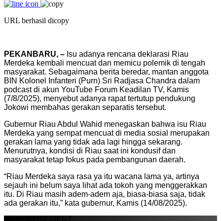
URL berhasil dicopy
PEKANBARU, –
Isu adanya rencana deklarasi Riau
Merdeka kembali mencuat dan memicu polemik di tengah
masyarakat. Sebagaimana berita beredar, mantan anggota
BIN Kolonel Infanteri (Purn) Sri Radjasa Chandra dalam
podcast di akun YouTube Forum Keadilan TV, Kamis
(7/8/2025), menyebut adanya rapat tertutup pendukung
Jokowi membahas gerakan separatis tersebut.
Gubernur Riau Abdul Wahid menegaskan bahwa isu Riau
Merdeka yang sempat mencuat di media sosial merupakan
gerakan lama yang tidak ada lagi hingga sekarang.
Menurutnya, kondisi di Riau saat ini kondusif dan
masyarakat tetap fokus pada pembangunan daerah.
“Riau Merdeka saya rasa ya itu wacana lama ya, artinya
sejauh ini belum saya lihat ada tokoh yang menggerakkan
itu. Di Riau masih adem-adem aja, biasa-biasa saja, tidak
ada gerakan itu,” kata gubernur, Kamis (14/08/2025).
ADVERTISEMENT