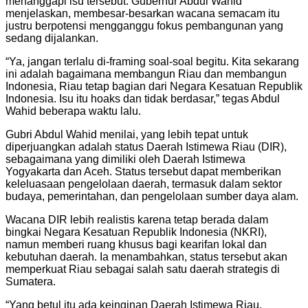
menanggapi isu tersebut. Gubernur Abdul Wahid
menjelaskan, membesar-besarkan wacana semacam itu
justru berpotensi mengganggu fokus pembangunan yang
sedang dijalankan.
“Ya, jangan terlalu di-framing soal-soal begitu. Kita sekarang
ini adalah bagaimana membangun Riau dan membangun
Indonesia, Riau tetap bagian dari Negara Kesatuan Republik
Indonesia. Isu itu hoaks dan tidak berdasar,” tegas Abdul
Wahid beberapa waktu lalu.
Gubri Abdul Wahid menilai, yang lebih tepat untuk
diperjuangkan adalah status Daerah Istimewa Riau (DIR),
sebagaimana yang dimiliki oleh Daerah Istimewa
Yogyakarta dan Aceh. Status tersebut dapat memberikan
keleluasaan pengelolaan daerah, termasuk dalam sektor
budaya, pemerintahan, dan pengelolaan sumber daya alam.
Wacana DIR lebih realistis karena tetap berada dalam
bingkai Negara Kesatuan Republik Indonesia (NKRI),
namun memberi ruang khusus bagi kearifan lokal dan
kebutuhan daerah. Ia menambahkan, status tersebut akan
memperkuat Riau sebagai salah satu daerah strategis di
Sumatera.
“Yang betul itu ada keinginan Daerah Istimewa Riau.