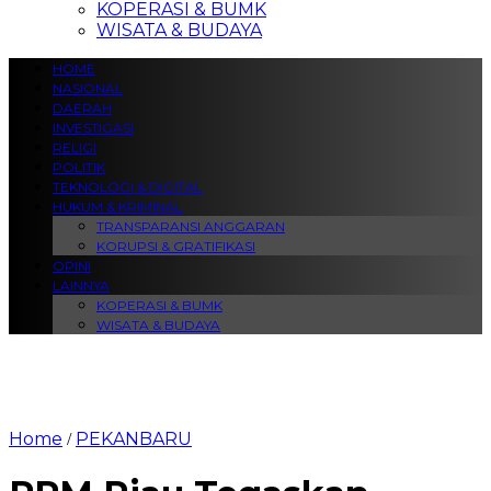
KOPERASI & BUMK
WISATA & BUDAYA
HOME
NASIONAL
DAERAH
INVESTIGASI
RELIGI
POLITIK
TEKNOLOGI & DIGITAL
HUKUM & KRIMINAL
TRANSPARANSI ANGGARAN
KORUPSI & GRATIFIKASI
OPINI
LAINNYA
KOPERASI & BUMK
WISATA & BUDAYA
Home
PEKANBARU
/