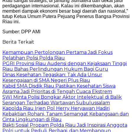
Riau sangat strategis, di jantung Sumatera dan dekat jalur
perdagangan internasional. Kalau ini dikembangkan, akan
memberi dampak ekonomi besar bagi daerah dan nasional,”
tutup Ketua Umum Putera Pejuang Penerus Bangsa Provinsi
Riau ini.
Sumber: DPP AMI
Berita Terkait
Kemampuan Pertolongan Pertama Jadi Fokus
Pelatihan Polisi Polda Riau
PGRI Provinsi Riau Audensi dengan Kejaksaan Tinggi
Riau Bahas Perlindungan Hukum Bagi Guru
Dinas Kesehatan Tegaskan: Tak Ada Unsur
Kesengajaan di SMA Negeri Plus Riau
Kabid SMA Disdik Riau Pastikan Kesehatan Siswa
Asrama Jadi Prioritas di Tengah Cuaca Ekstrem
SWI Minta Polisi Bongkar Aktor Intelektual di Balik
Serangan Terhadap Wartawan Subulussalam
Kapolda Riau Irjen Pol Herry Heryawan Hadiri
Kebaktian Rohani, Tanam Semangat Kebangsaan dan
Cinta Lingkungan di Riau
Bakti Sosial Propam Polda Riau Jadi Inspirasi Anggota
Polri untuk Peduli, Berbagi, dan Membangun