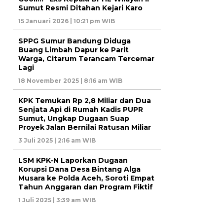
Sumut Resmi Ditahan Kejari Karo
15 Januari 2026 | 10:21 pm WIB
SPPG Sumur Bandung Diduga
Buang Limbah Dapur ke Parit
Warga, Citarum Terancam Tercemar
Lagi
18 November 2025 | 8:16 am WIB
KPK Temukan Rp 2,8 Miliar dan Dua
Senjata Api di Rumah Kadis PUPR
Sumut, Ungkap Dugaan Suap
Proyek Jalan Bernilai Ratusan Miliar
3 Juli 2025 | 2:16 am WIB
LSM KPK-N Laporkan Dugaan
Korupsi Dana Desa Bintang Alga
Musara ke Polda Aceh, Soroti Empat
Tahun Anggaran dan Program Fiktif
1 Juli 2025 | 3:39 am WIB