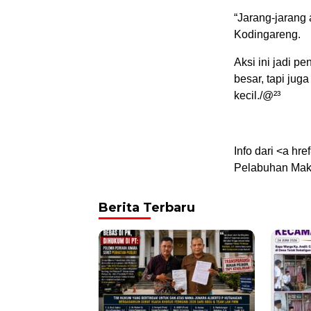
“Jarang-jarang 
Kodingareng.
Aksi ini jadi p
besar, tapi jug
kecil./@²³
Info dari <a hr
Pelabuhan Mak
Berita Terbaru