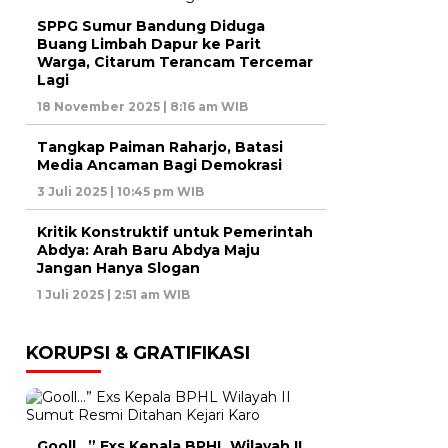
SPPG Sumur Bandung Diduga
Buang Limbah Dapur ke Parit
Warga, Citarum Terancam Tercemar
Lagi
18 November 2025 | 8:16 am WIB
Tangkap Paiman Raharjo, Batasi
Media Ancaman Bagi Demokrasi
3 Juli 2025 | 10:45 pm WIB
Kritik Konstruktif untuk Pemerintah
Abdya: Arah Baru Abdya Maju
Jangan Hanya Slogan
1 Juli 2025 | 2:51 am WIB
KORUPSI & GRATIFIKASI
Gooll…” Exs Kepala BPHL Wilayah II