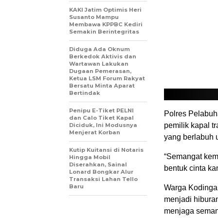
KAKI Jatim Optimis Heri
Susanto Mampu
Membawa KPPBC Kediri
Semakin Berintegritas
Diduga Ada Oknum
Berkedok Aktivis dan
Wartawan Lakukan
Dugaan Pemerasan,
Ketua LSM Forum Rakyat
Bersatu Minta Aparat
Bertindak
Penipu E-Tiket PELNI
Polres Pelabuh
dan Calo Tiket Kapal
pemilik kapal t
Diciduk, Ini Modusnya
Menjerat Korban
yang berlabuh 
Kutip Kuitansi di Notaris
“Semangat kemer
Hingga Mobil
Diserahkan, Sainal
bentuk cinta k
Lonard Bongkar Alur
Transaksi Lahan Tello
Baru
Warga Kodingar
menjadi hibura
menjaga seman