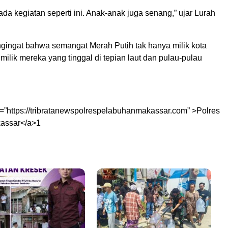
ada kegiatan seperti ini. Anak-anak juga senang,” ujar Lurah
engingat bahwa semangat Merah Putih tak hanya milik kota
a milik mereka yang tinggal di tepian laut dan pulau-pulau
ef=”https://tribratanewspolrespelabuhanmakassar.com” >Polres
assar</a>1