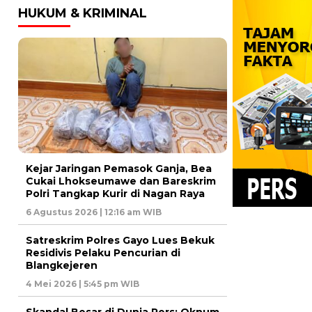
HUKUM & KRIMINAL
Kejar Jaringan Pemasok Ganja, Bea
Cukai Lhokseumawe dan Bareskrim
Polri Tangkap Kurir di Nagan Raya
6 Agustus 2026 | 12:16 am WIB
Satreskrim Polres Gayo Lues Bekuk
Residivis Pelaku Pencurian di
Blangkejeren
4 Mei 2026 | 5:45 pm WIB