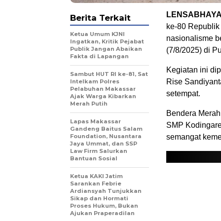
LENSABHAYA
Berita Terkait
ke-80 Republik
Ketua Umum KJNI
nasionalisme b
Ingatkan, Kritik Pejabat
Publik Jangan Abaikan
(7/8/2025) di 
Fakta di Lapangan
Kegiatan ini d
Sambut HUT RI ke-81, Sat
Rise Sandiyant
Intelkam Polres
Pelabuhan Makassar
setempat.
Ajak Warga Kibarkan
Merah Putih
Bendera Merah 
Lapas Makassar
SMP Kodingaren
Gandeng Baitus Salam
Foundation, Nusantara
semangat kemer
Jaya Ummat, dan SSP
Law Firm Salurkan
Bantuan Sosial
Ketua KAKI Jatim
Sarankan Febrie
Ardiansyah Tunjukkan
Sikap dan Hormati
Proses Hukum, Bukan
Ajukan Praperadilan