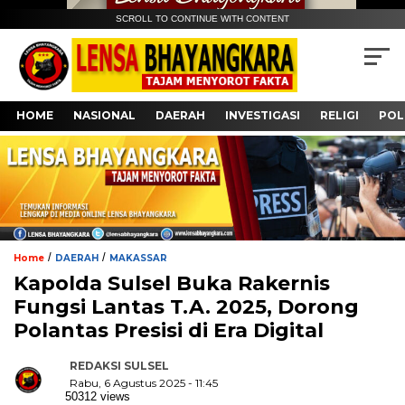
SCROLL TO CONTINUE WITH CONTENT
HOME
NASIONAL
DAERAH
INVESTIGASI
RELIGI
POL
/
/
Home
DAERAH
MAKASSAR
Kapolda Sulsel Buka Rakernis
Fungsi Lantas T.A. 2025, Dorong
Polantas Presisi di Era Digital
REDAKSI SULSEL
Rabu, 6 Agustus 2025 - 11:45
50312 views