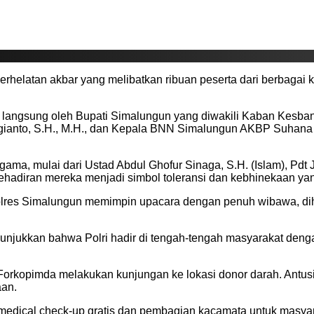
helatan akbar yang melibatkan ribuan peserta dari berbagai k
langsung oleh Bupati Simalungun yang diwakili Kaban Kesban
ergianto, S.H., M.H., dan Kepala BNN Simalungun AKBP Suhana S
ama, mulai dari Ustad Abdul Ghofur Sinaga, S.H. (Islam), Pdt J
Kehadiran mereka menjadi simbol toleransi dan kebhinekaan yan
olres Simalungun memimpin upacara dengan penuh wibawa, dih
nunjukkan bahwa Polri hadir di tengah-tengah masyarakat den
Forkopimda melakukan kunjungan ke lokasi donor darah. Antusia
aan.
medical check-up gratis dan pembagian kacamata untuk masyara