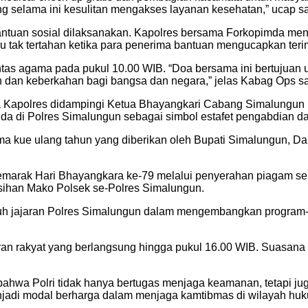
g selama ini kesulitan mengakses layanan kesehatan,” ucap sa
 bantuan sosial dilaksanakan. Kapolres bersama Forkopimda m
u tak tertahan ketika para penerima bantuan mengucapkan teri
as agama pada pukul 10.00 WIB. “Doa bersama ini bertujuan un
dan keberkahan bagi bangsa dan negara,” jelas Kabag Ops sa
ka Kapolres didampingi Ketua Bhayangkari Cabang Simalungun
da di Polres Simalungun sebagai simbol estafet pengabdian d
ma kue ulang tahun yang diberikan oleh Bupati Simalungun, Da
marak Hari Bhayangkara ke-79 melalui penyerahan piagam serti
ihan Mako Polsek se-Polres Simalungun.
uruh jajaran Polres Simalungun dalam mengembangkan program
n rakyat yang berlangsung hingga pukul 16.00 WIB. Suasana kek
ahwa Polri tidak hanya bertugas menjaga keamanan, tetapi jug
enjadi modal berharga dalam menjaga kamtibmas di wilayah hu