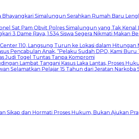
ua Bhayangkari Simalungun Serahkan Rumah Baru Leng
sonel Sat Pam Obvit Polres Simalungun yang Tak Kena
ri 3 Dame Raya, 1.534 Siswa Segera Nikmati Makan Ber
 Center 110, Langsung Turun ke Lokasi dalam Hitungan 
asus Pencabulan Anak, “Pelaku Sudah DPO, Kami Buru T
as Judi Togel Tuntas Tanpa Kompromi
dingan Lambat Tangani Kasus Laka Lantas, Proses Huku
wan Selamatkan Pelajar 15 Tahun dari Jeratan Narkoba 
kan Sikap dan Hormati Proses Hukum, Bukan Ajukan Pra