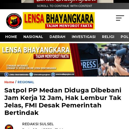
SCROLL TO CONTINUE WITH CONTENT
HOME
NASIONAL
DAERAH
INVESTIGASI
RELIGI
POL
/
Home
REGIONAL
Satpol PP Medan Diduga Dibebani
Jam Kerja 12 Jam, Hak Lembur Tak
Jelas, FMI Desak Pemerintah
Bertindak
REDAKSI SULSEL