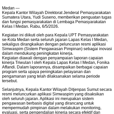
Medan —
Kepala Kantor Wilayah Direktorat Jenderal Pemasyarakatan
Sumatera Utara, Yudi Suseno, memberikan penguatan tugas
dan fungsi pemasyarakatan di Lembaga Pemasyarakatan
Kelas I Medan. Rabu, 6/5/2026.
Kegiatan ini diikuti oleh para Kepala UPT Pemasyarakatan
se-Kota Medan serta seluruh jajaran Lapas Kelas I Medan,
sekaligus dirangkaikan dengan peluncuran resmi aplikasi
Simwaspim (Sistem Pengawasan Pimpinan) sebagai inovasi
dalam mendukung peningkatan kinerja.
Kegiatan diawali dengan penyampaian laporan capaian
kinerja Triwulan I oleh Kepala Lapas Kelas I Medan, Fonika
Affandi. Dalam laporannya, disampaikan berbagai capaian
program serta upaya peningkatan pelayanan dan
pengamanan yang telah dilaksanakan selama periode
tersebut.
Selanjutnya, Kepala Kantor Wilayah Ditjenpas Sumut secara
resmi meluncurkan aplikasi Simwaspim yang disaksikan
oleh seluruh jajaran. Aplikasi ini merupakan sistem
pengawasan berbasis digital yang dirancang untuk
mempermudah pimpinan dalam melakukan monitoring,
evaluasi, serta pengendalian kinerja secara efektif dan