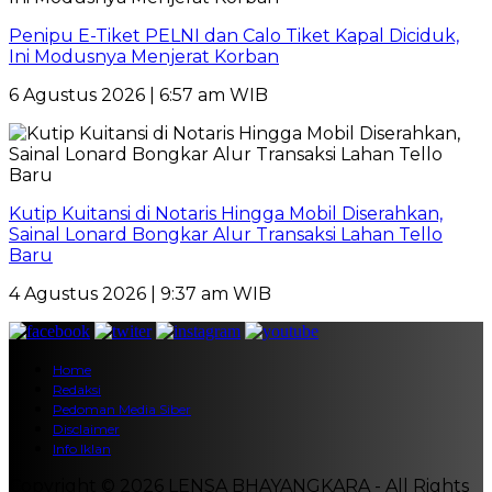
Penipu E-Tiket PELNI dan Calo Tiket Kapal Diciduk,
Ini Modusnya Menjerat Korban
6 Agustus 2026 | 6:57 am WIB
Kutip Kuitansi di Notaris Hingga Mobil Diserahkan,
Sainal Lonard Bongkar Alur Transaksi Lahan Tello
Baru
4 Agustus 2026 | 9:37 am WIB
Home
Redaksi
Pedoman Media Siber
Disclaimer
Info Iklan
Copyright © 2026 LENSA BHAYANGKARA - All Rights