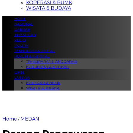
KOPERASI & BUMK
WISATA & BUDAYA
HOME
NASIONAL
DAERAH
INVESTIGASI
RELIGI
POLITIK
TEKNOLOGI & DIGITAL
HUKUM & KRIMINAL
TRANSPARANSI ANGGARAN
KORUPSI & GRATIFIKASI
OPINI
LAINNYA
KOPERASI & BUMK
WISATA & BUDAYA
Home
MEDAN
/