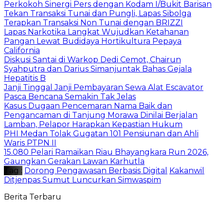
Perkokoh Sinergi Pers dengan Kodam I/Bukit Barisan
Tekan Transaksi Tunai dan Pungli, Lapas Sibolga
Terapkan Transaksi Non Tunai dengan BRIZZI
Lapas Narkotika Langkat Wujudkan Ketahanan
Pangan Lewat Budidaya Hortikultura Pepaya
California
Diskusi Santai di Warkop Dedi Cemot, Chairun
Syahputra dan Darius Simanjuntak Bahas Gejala
Hepatitis B
Janji Tinggal Janji Pembayaran Sewa Alat Escavator
Pasca Bencana Semakin Tak Jelas
Kasus Dugaan Pencemaran Nama Baik dan
Pengancaman di Tanjung Morawa Dinilai Berjalan
Lamban, Pelapor Harapkan Kepastian Hukum
PHI Medan Tolak Gugatan 101 Pensiunan dan Ahli
Waris PTPN II
15.080 Pelari Ramaikan Riau Bhayangkara Run 2026,
Gaungkan Gerakan Lawan Karhutla
Tag :
Dorong Pengawasan Berbasis Digital
Kakanwil
Ditjenpas Sumut Luncurkan Simwaspim
Berita Terbaru