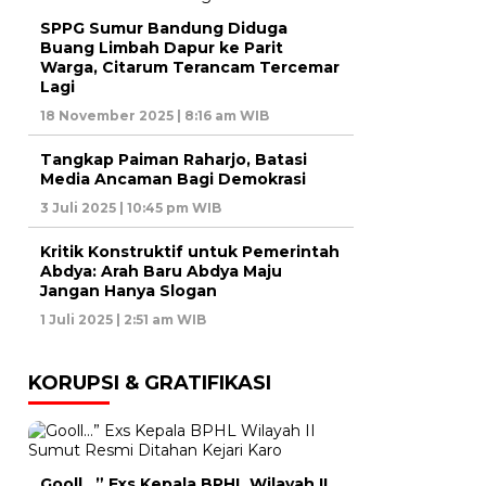
SPPG Sumur Bandung Diduga
Buang Limbah Dapur ke Parit
Warga, Citarum Terancam Tercemar
Lagi
18 November 2025 | 8:16 am WIB
Tangkap Paiman Raharjo, Batasi
Media Ancaman Bagi Demokrasi
3 Juli 2025 | 10:45 pm WIB
Kritik Konstruktif untuk Pemerintah
Abdya: Arah Baru Abdya Maju
Jangan Hanya Slogan
1 Juli 2025 | 2:51 am WIB
KORUPSI & GRATIFIKASI
Gooll…” Exs Kepala BPHL Wilayah II