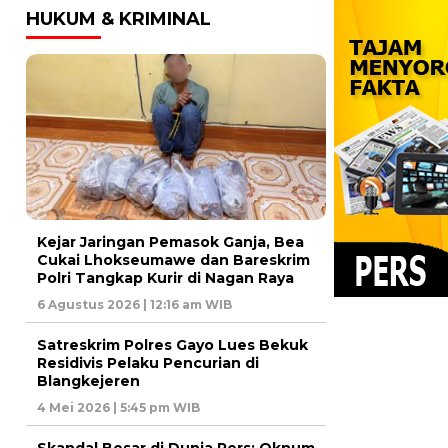
HUKUM & KRIMINAL
Kejar Jaringan Pemasok Ganja, Bea
Cukai Lhokseumawe dan Bareskrim
Polri Tangkap Kurir di Nagan Raya
6 Agustus 2026 | 12:16 am WIB
Satreskrim Polres Gayo Lues Bekuk
Residivis Pelaku Pencurian di
Blangkejeren
4 Mei 2026 | 5:45 pm WIB