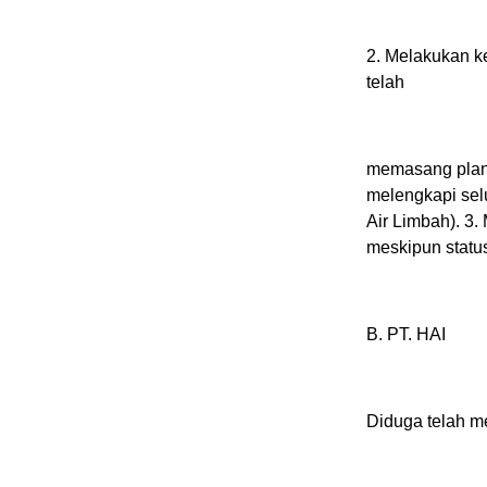
2. Melakukan k
telah
memasang plang
melengkapi selu
Air Limbah). 3
meskipun statu
B. PT. HAI
Diduga telah m