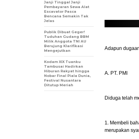
Janji Tinggal Janji
Pembayaran Sewa Alat
Escavator Pasca
Bencana Semakin Tak
Jelas
Publik Dibuat Geger!
Tuduhan Gudang BBM
Milik Anggota TNI AU
Berujung Klarifikasi
Adapun dugaan 
Mengejutkan
Kodam XIX Tuanku
Tambusai Hadirkan
Hiburan Rakyat hingga
A. PT. PMI
Nobar Final Piala Dunia,
Festival Nusantara
Ditutup Meriah
Diduga telah m
1. Membeli ba
merupakan syara