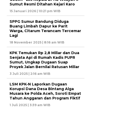
Sumut Resmi Ditahan Kejari Karo
15 Januari 2026 | 10:21 pm WIB
SPPG Sumur Bandung Diduga
Buang Limbah Dapur ke Parit
Warga, Citarum Terancam Tercemar
Lagi
18 November 2025 | 8:16 am WIB
KPK Temukan Rp 2,8 Miliar dan Dua
Senjata Api di Rumah Kadis PUPR
Sumut, Ungkap Dugaan Suap
Proyek Jalan Bernilai Ratusan Miliar
3 Juli 2025 | 2:16 am WIB
LSM KPK-N Laporkan Dugaan
Korupsi Dana Desa Bintang Alga
Musara ke Polda Aceh, Soroti Empat
Tahun Anggaran dan Program Fiktif
1 Juli 2025 | 3:39 am WIB