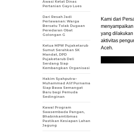
Awasi Ketat Dinas
Pertanian Gayo Lues
Dari Resah Jadi
Kami dari Pers
Perlawanan: Warga
Bersatu Tolak Dugaan
menyampaikan l
Peredaran Obat
yang dilakukan
Golongan G
aktivitas peng
Ketua MPW Pujaketarub
Aceh.
Sumut Serahkan SK
Mandat, DPD
Pujaketarub Deli
Serdang Siap
Kembangkan Organisasi
Hakim Syahputra–
Muhammad Alif Purnama
Siap Bawa Semangat
Baru bagi Pemuda
Sedinginan
Kawal Program
Swasembada Pangan,
Bhabinkamtibmas
Pastikan Kesiapan Lahan
Jagung