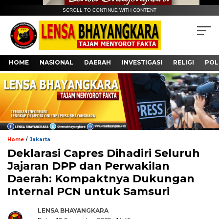
SCROLL TO CONTINUE WITH CONTENT
HOME
NASIONAL
DAERAH
INVESTIGASI
RELIGI
POL
/
Home
Jakarta
Deklarasi Capres Dihadiri Seluruh
Jajaran DPP dan Perwakilan
Daerah: Kompaktnya Dukungan
Internal PCN untuk Samsuri
LENSA BHAYANGKARA