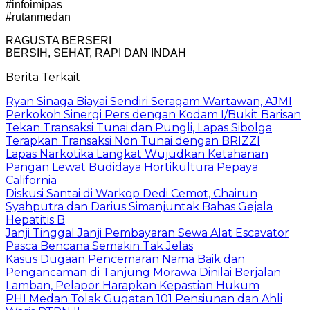
#infoimipas
#rutanmedan
RAGUSTA BERSERI
BERSIH, SEHAT, RAPI DAN INDAH
Berita Terkait
Ryan Sinaga Biayai Sendiri Seragam Wartawan, AJMI
Perkokoh Sinergi Pers dengan Kodam I/Bukit Barisan
Tekan Transaksi Tunai dan Pungli, Lapas Sibolga
Terapkan Transaksi Non Tunai dengan BRIZZI
Lapas Narkotika Langkat Wujudkan Ketahanan
Pangan Lewat Budidaya Hortikultura Pepaya
California
Diskusi Santai di Warkop Dedi Cemot, Chairun
Syahputra dan Darius Simanjuntak Bahas Gejala
Hepatitis B
Janji Tinggal Janji Pembayaran Sewa Alat Escavator
Pasca Bencana Semakin Tak Jelas
Kasus Dugaan Pencemaran Nama Baik dan
Pengancaman di Tanjung Morawa Dinilai Berjalan
Lamban, Pelapor Harapkan Kepastian Hukum
PHI Medan Tolak Gugatan 101 Pensiunan dan Ahli