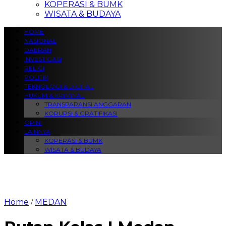
KOPERASI & BUMK
WISATA & BUDAYA
HOME
NASIONAL
DAERAH
INVESTIGASI
RELIGI
POLITIK
TEKNOLOGI & DIGITAL
HUKUM & KRIMINAL
TRANSPARANSI ANGGARAN
KORUPSI & GRATIFIKASI
OPINI
LAINNYA
KOPERASI & BUMK
WISATA & BUDAYA
Home
MEDAN
/