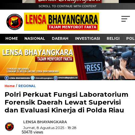
SCROLL TO CONTINUE WITH CONTENT
HOME
NASIONAL
DAERAH
INVESTIGASI
RELIGI
POL
/
Home
REGIONAL
Polri Perkuat Fungsi Laboratorium
Forensik Daerah Lewat Supervisi
dan Evaluasi Kinerja di Polda Riau
LENSA BHAYANGKARA
Jumat, 8 Agustus 2025 - 18:28
50478 views