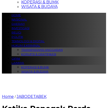
KOPERASI & BUMK
WISATA & BUDAYA
HOME
NASIONAL
DAERAH
INVESTIGASI
RELIGI
POLITIK
TEKNOLOGI & DIGITAL
HUKUM & KRIMINAL
TRANSPARANSI ANGGARAN
KORUPSI & GRATIFIKASI
OPINI
LAINNYA
KOPERASI & BUMK
WISATA & BUDAYA
Home
JABODETABEK
/