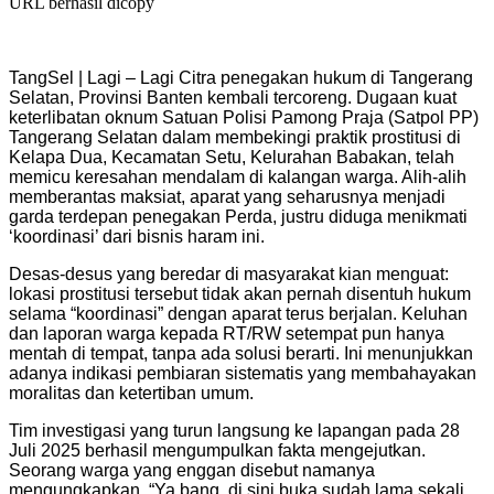
URL berhasil dicopy
​TangSel | Lagi – Lagi Citra penegakan hukum di Tangerang
Selatan, Provinsi Banten kembali tercoreng. Dugaan kuat
keterlibatan oknum Satuan Polisi Pamong Praja (Satpol PP)
Tangerang Selatan dalam membekingi praktik prostitusi di
Kelapa Dua, Kecamatan Setu, Kelurahan Babakan, telah
memicu keresahan mendalam di kalangan warga. Alih-alih
memberantas maksiat, aparat yang seharusnya menjadi
garda terdepan penegakan Perda, justru diduga menikmati
‘koordinasi’ dari bisnis haram ini.
​Desas-desus yang beredar di masyarakat kian menguat:
lokasi prostitusi tersebut tidak akan pernah disentuh hukum
selama “koordinasi” dengan aparat terus berjalan. Keluhan
dan laporan warga kepada RT/RW setempat pun hanya
mentah di tempat, tanpa ada solusi berarti. Ini menunjukkan
adanya indikasi pembiaran sistematis yang membahayakan
moralitas dan ketertiban umum.
​Tim investigasi yang turun langsung ke lapangan pada 28
Juli 2025 berhasil mengumpulkan fakta mengejutkan.
Seorang warga yang enggan disebut namanya
mengungkapkan, “Ya bang, di sini buka sudah lama sekali