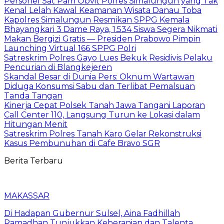
Personel Sat Pam Obvit Polres Simalungun yang Tak
Kenal Lelah Kawal Keamanan Wisata Danau Toba
Kapolres Simalungun Resmikan SPPG Kemala
Bhayangkari 3 Dame Raya, 1.534 Siswa Segera Nikmati
Makan Bergizi Gratis — Presiden Prabowo Pimpin
Launching Virtual 166 SPPG Polri
Satreskrim Polres Gayo Lues Bekuk Residivis Pelaku
Pencurian di Blangkejeren
Skandal Besar di Dunia Pers: Oknum Wartawan
Diduga Konsumsi Sabu dan Terlibat Pemalsuan
Tanda Tangan
Kinerja Cepat Polsek Tanah Jawa Tangani Laporan
Call Center 110, Langsung Turun ke Lokasi dalam
Hitungan Menit
Satreskrim Polres Tanah Karo Gelar Rekonstruksi
Kasus Pembunuhan di Cafe Bravo SGR
Berita Terbaru
MAKASSAR
Di Hadapan Gubernur Sulsel, Aina Fadhillah
Ramadhan Tunjukkan Keberanian dan Talenta