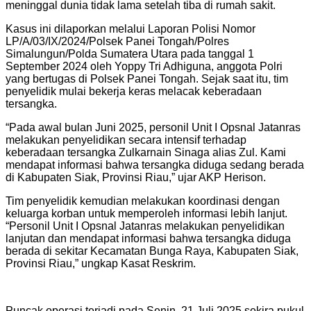
meninggal dunia tidak lama setelah tiba di rumah sakit.
Kasus ini dilaporkan melalui Laporan Polisi Nomor
LP/A/03/IX/2024/Polsek Panei Tongah/Polres
Simalungun/Polda Sumatera Utara pada tanggal 1
September 2024 oleh Yoppy Tri Adhiguna, anggota Polri
yang bertugas di Polsek Panei Tongah. Sejak saat itu, tim
penyelidik mulai bekerja keras melacak keberadaan
tersangka.
“Pada awal bulan Juni 2025, personil Unit I Opsnal Jatanras
melakukan penyelidikan secara intensif terhadap
keberadaan tersangka Zulkarnain Sinaga alias Zul. Kami
mendapat informasi bahwa tersangka diduga sedang berada
di Kabupaten Siak, Provinsi Riau,” ujar AKP Herison.
Tim penyelidik kemudian melakukan koordinasi dengan
keluarga korban untuk memperoleh informasi lebih lanjut.
“Personil Unit I Opsnal Jatanras melakukan penyelidikan
lanjutan dan mendapat informasi bahwa tersangka diduga
berada di sekitar Kecamatan Bunga Raya, Kabupaten Siak,
Provinsi Riau,” ungkap Kasat Reskrim.
Puncak operasi terjadi pada Senin, 21 Juli 2025 sekira pukul