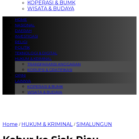
KOPERASI & BUMK
WISATA & BUDAYA
HOME
NASIONAL
DAERAH
INVESTIGASI
RELIGI
POLITIK
TEKNOLOGI & DIGITAL
HUKUM & KRIMINAL
TRANSPARANSI ANGGARAN
KORUPSI & GRATIFIKASI
OPINI
LAINNYA
KOPERASI & BUMK
WISATA & BUDAYA
Home
HUKUM & KRIMINAL
SIMALUNGUN
/
/