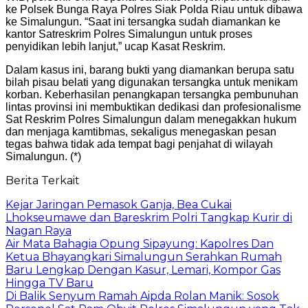
ke Polsek Bunga Raya Polres Siak Polda Riau untuk dibawa
ke Simalungun. “Saat ini tersangka sudah diamankan ke
kantor Satreskrim Polres Simalungun untuk proses
penyidikan lebih lanjut,” ucap Kasat Reskrim.
Dalam kasus ini, barang bukti yang diamankan berupa satu
bilah pisau belati yang digunakan tersangka untuk menikam
korban. Keberhasilan penangkapan tersangka pembunuhan
lintas provinsi ini membuktikan dedikasi dan profesionalisme
Sat Reskrim Polres Simalungun dalam menegakkan hukum
dan menjaga kamtibmas, sekaligus menegaskan pesan
tegas bahwa tidak ada tempat bagi penjahat di wilayah
Simalungun. (*)
Berita Terkait
Kejar Jaringan Pemasok Ganja, Bea Cukai
Lhokseumawe dan Bareskrim Polri Tangkap Kurir di
Nagan Raya
Air Mata Bahagia Opung Sipayung: Kapolres Dan
Ketua Bhayangkari Simalungun Serahkan Rumah
Baru Lengkap Dengan Kasur, Lemari, Kompor Gas
Hingga TV Baru
Di Balik Senyum Ramah Aipda Rolan Manik: Sosok