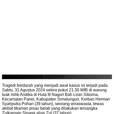
SCROLL TO RESUME CONTENT
Tragedi berdarah yang menjadi awal kasus ini terjadi pada
Sabtu, 31 Agustus 2024 sekira pukul 21.30 WIB di warung
tuak milik Andika di Huta III Nagori Bah Liran Siborna,
Kecamatan Panei, Kabupaten Simalungun. Korban Herman
Syahputra Pohan (39 tahun), seorang wiraswasta, tewas
akibat tikaman pisau belati yang dilakukan tersangka
Zulkarnain Sinaga alias Zul (37 tahun).