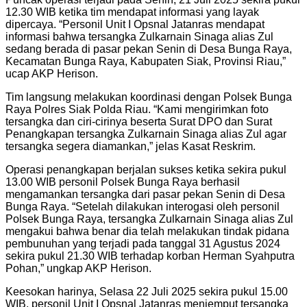
12.30 WIB ketika tim mendapat informasi yang layak
dipercaya. “Personil Unit I Opsnal Jatanras mendapat
informasi bahwa tersangka Zulkarnain Sinaga alias Zul
sedang berada di pasar pekan Senin di Desa Bunga Raya,
Kecamatan Bunga Raya, Kabupaten Siak, Provinsi Riau,”
ucap AKP Herison.
Tim langsung melakukan koordinasi dengan Polsek Bunga
Raya Polres Siak Polda Riau. “Kami mengirimkan foto
tersangka dan ciri-cirinya beserta Surat DPO dan Surat
Penangkapan tersangka Zulkarnain Sinaga alias Zul agar
tersangka segera diamankan,” jelas Kasat Reskrim.
Operasi penangkapan berjalan sukses ketika sekira pukul
13.00 WIB personil Polsek Bunga Raya berhasil
mengamankan tersangka dari pasar pekan Senin di Desa
Bunga Raya. “Setelah dilakukan interogasi oleh personil
Polsek Bunga Raya, tersangka Zulkarnain Sinaga alias Zul
mengakui bahwa benar dia telah melakukan tindak pidana
pembunuhan yang terjadi pada tanggal 31 Agustus 2024
sekira pukul 21.30 WIB terhadap korban Herman Syahputra
Pohan,” ungkap AKP Herison.
Keesokan harinya, Selasa 22 Juli 2025 sekira pukul 15.00
WIB, personil Unit I Opsnal Jatanras menjemput tersangka