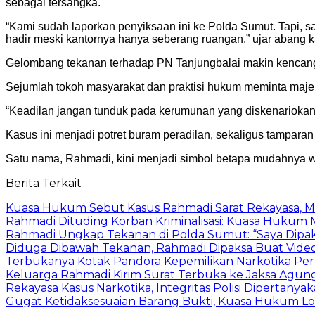
sebagai tersangka.
“Kami sudah laporkan penyiksaan ini ke Polda Sumut. Tapi, s
hadir meski kantornya hanya seberang ruangan,” ujar abang
Gelombang tekanan terhadap PN Tanjungbalai makin kencang.
Sejumlah tokoh masyarakat dan praktisi hukum meminta majel
“Keadilan jangan tunduk pada kerumunan yang diskenariokan.
Kasus ini menjadi potret buram peradilan, sekaligus tampara
Satu nama, Rahmadi, kini menjadi simbol betapa mudahnya w
Berita Terkait
Kuasa Hukum Sebut Kasus Rahmadi Sarat Rekayasa, M
Rahmadi Dituding Korban Kriminalisasi: Kuasa Hukum
Rahmadi Ungkap Tekanan di Polda Sumut: “Saya Dip
Diduga Dibawah Tekanan, Rahmadi Dipaksa Buat Video Kl
Terbukanya Kotak Pandora Kepemilikan Narkotika Pe
Keluarga Rahmadi Kirim Surat Terbuka ke Jaksa Agung
Rekayasa Kasus Narkotika, Integritas Polisi Dipertanya
Gugat Ketidaksesuaian Barang Bukti, Kuasa Hukum Lo