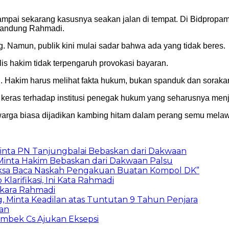
ampai sekarang kasusnya seakan jalan di tempat. Di Bidpropam
 kandung Rahmadi.
 Namun, publik kini mulai sadar bahwa ada yang tidak beres.
is hakim tidak terpengaruh provokasi bayaran.
 Hakim harus melihat fakta hukum, bukan spanduk dan sorakan
n keras terhadap institusi penegak hukum yang seharusnya menj
arga biasa dijadikan kambing hitam dalam perang semu melaw
inta PN Tanjungbalai Bebaskan dari Dakwaan
 Minta Hakim Bebaskan dari Dakwaan Palsu
aksa Baca Naskah Pengakuan Buatan Kompol DK”
arifikasi, Ini Kata Rahmadi
rkara Rahmadi
, Minta Keadilan atas Tuntutan 9 Tahun Penjara
kan
mbek Cs Ajukan Eksepsi