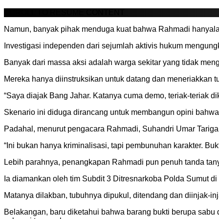
SCROLL TO RESUME CONTENT
Namun, banyak pihak menduga kuat bahwa Rahmadi hanyalah
Investigasi independen dari sejumlah aktivis hukum mengung
Banyak dari massa aksi adalah warga sekitar yang tidak meng
Mereka hanya diinstruksikan untuk datang dan meneriakkan t
“Saya diajak Bang Jahar. Katanya cuma demo, teriak-teriak d
Skenario ini diduga dirancang untuk membangun opini bahwa
Padahal, menurut pengacara Rahmadi, Suhandri Umar Tarigan
“Ini bukan hanya kriminalisasi, tapi pembunuhan karakter. Buk
Lebih parahnya, penangkapan Rahmadi pun penuh tanda tan
Ia diamankan oleh tim Subdit 3 Ditresnarkoba Polda Sumut di
Matanya dilakban, tubuhnya dipukul, ditendang dan diinjak-inj
Belakangan, baru diketahui bahwa barang bukti berupa sabu d