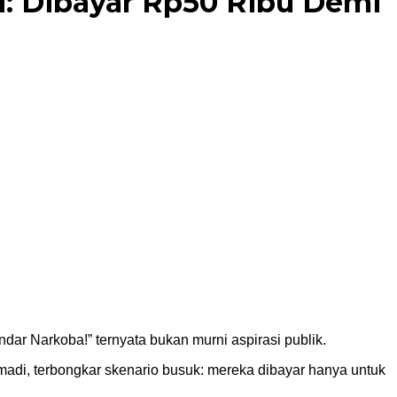
i: Dibayar Rp50 Ribu Demi
ar Narkoba!” ternyata bukan murni aspirasi publik.
i, terbongkar skenario busuk: mereka dibayar hanya untuk