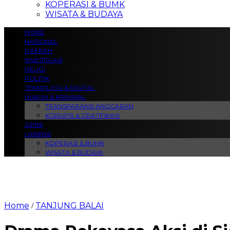
KOPERASI & BUMK
WISATA & BUDAYA
HOME
NASIONAL
DAERAH
INVESTIGASI
RELIGI
POLITIK
TEKNOLOGI & DIGITAL
HUKUM & KRIMINAL
TRANSPARANSI ANGGARAN
KORUPSI & GRATIFIKASI
OPINI
LAINNYA
KOPERASI & BUMK
WISATA & BUDAYA
Home
TANJUNG BALAI
/