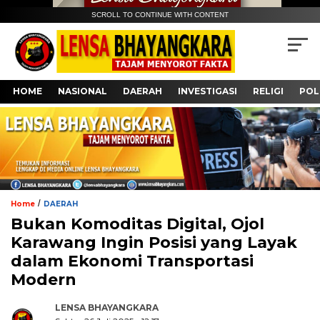
SCROLL TO CONTINUE WITH CONTENT
HOME
NASIONAL
DAERAH
INVESTIGASI
RELIGI
POL
/
Home
DAERAH
Bukan Komoditas Digital, Ojol
Karawang Ingin Posisi yang Layak
dalam Ekonomi Transportasi
Modern
LENSA BHAYANGKARA