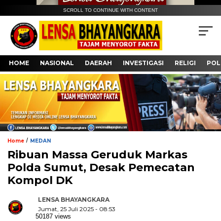
SCROLL TO CONTINUE WITH CONTENT
HOME
NASIONAL
DAERAH
INVESTIGASI
RELIGI
POL
/
Home
MEDAN
Ribuan Massa Geruduk Markas
Polda Sumut, Desak Pemecatan
Kompol DK
LENSA BHAYANGKARA
Jumat, 25 Juli 2025 - 08:53
50187 views