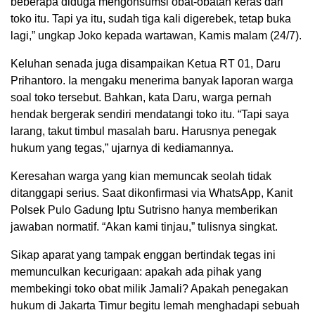
beberapa diduga mengonsumsi obat-obatan keras dari
toko itu. Tapi ya itu, sudah tiga kali digerebek, tetap buka
lagi,” ungkap Joko kepada wartawan, Kamis malam (24/7).
Keluhan senada juga disampaikan Ketua RT 01, Daru
Prihantoro. Ia mengaku menerima banyak laporan warga
soal toko tersebut. Bahkan, kata Daru, warga pernah
hendak bergerak sendiri mendatangi toko itu. “Tapi saya
larang, takut timbul masalah baru. Harusnya penegak
hukum yang tegas,” ujarnya di kediamannya.
Keresahan warga yang kian memuncak seolah tidak
ditanggapi serius. Saat dikonfirmasi via WhatsApp, Kanit
Polsek Pulo Gadung Iptu Sutrisno hanya memberikan
jawaban normatif. “Akan kami tinjau,” tulisnya singkat.
Sikap aparat yang tampak enggan bertindak tegas ini
memunculkan kecurigaan: apakah ada pihak yang
membekingi toko obat milik Jamali? Apakah penegakan
hukum di Jakarta Timur begitu lemah menghadapi sebuah