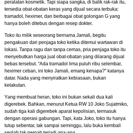
peralatan kosmetik. Tapi siapa sangka, di balik rak-rak itu,
tersedia obat-obatan keras yang dijual secara terbuka:
tramadol, heximer, dan berbagai obat golongan G yang
hanya boleh ditebus dengan resep dokter.
Toko itu milik seseorang bernama Jamali, begitu
pengakuan dari penjaga toko ketika ditemui wartawan di
lokasi. Tanpa ragu dan tanpa cemas, pria penjaga toko itu
menyebutkan harga jual obat-obatan yang dilarang dijual
bebas tersebut. “Ada tramadol lima puluh ribu selembar,
heximer ceban, ini toko Jamali, emang kenapa?” katanya
datar. Nada yang menyiratkan kebiasaan, bukan
ketakutan.
Yang membuat heran, toko ini bukan sekali dua kali
digerebek. Bahkan, menurut Ketua RW 10 Joko Sujatmiko,
sudah tiga kali digerebek aparat kepolisian, termasuk
dengan operasi gabungan. Tapi, kata Joko, toko itu hanya
tutup sebentar, tak sampai seminggu, lalu buka kembali
seolah tak pernah terjadi apa-apa.