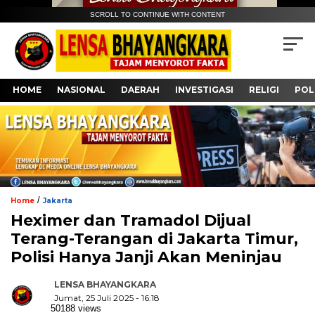
SCROLL TO CONTINUE WITH CONTENT
HOME
NASIONAL
DAERAH
INVESTIGASI
RELIGI
POL
/
Home
Jakarta
Heximer dan Tramadol Dijual
Terang-Terangan di Jakarta Timur,
Polisi Hanya Janji Akan Meninjau
LENSA BHAYANGKARA
Jumat, 25 Juli 2025 - 16:18
50188 views