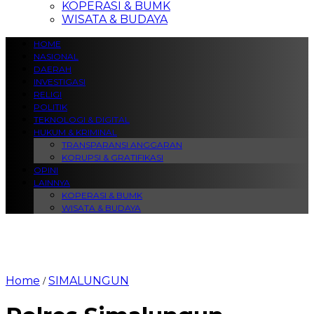
KOPERASI & BUMK
WISATA & BUDAYA
HOME
NASIONAL
DAERAH
INVESTIGASI
RELIGI
POLITIK
TEKNOLOGI & DIGITAL
HUKUM & KRIMINAL
TRANSPARANSI ANGGARAN
KORUPSI & GRATIFIKASI
OPINI
LAINNYA
KOPERASI & BUMK
WISATA & BUDAYA
Home
SIMALUNGUN
/