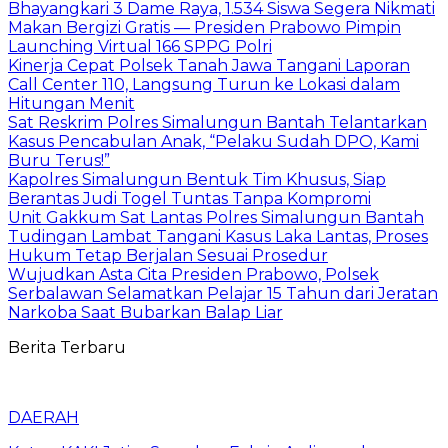
Bhayangkari 3 Dame Raya, 1.534 Siswa Segera Nikmati
Makan Bergizi Gratis — Presiden Prabowo Pimpin
Launching Virtual 166 SPPG Polri
Kinerja Cepat Polsek Tanah Jawa Tangani Laporan
Call Center 110, Langsung Turun ke Lokasi dalam
Hitungan Menit
Sat Reskrim Polres Simalungun Bantah Telantarkan
Kasus Pencabulan Anak, “Pelaku Sudah DPO, Kami
Buru Terus!”
Kapolres Simalungun Bentuk Tim Khusus, Siap
Berantas Judi Togel Tuntas Tanpa Kompromi
Unit Gakkum Sat Lantas Polres Simalungun Bantah
Tudingan Lambat Tangani Kasus Laka Lantas, Proses
Hukum Tetap Berjalan Sesuai Prosedur
Wujudkan Asta Cita Presiden Prabowo, Polsek
Serbalawan Selamatkan Pelajar 15 Tahun dari Jeratan
Narkoba Saat Bubarkan Balap Liar
Berita Terbaru
DAERAH