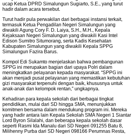
ucap Ketua DPRD Simalungun Sugiarto, S.E., yang turut
hadir dalam acara tersebut.
Turut hadir pula perwakilan dari berbagai instansi terkait,
termasuk Ketua Pengadilan Negeri Simalungun yang
diwakili Agung Cory F. D. Laiya, S.H., M.H., Kepala
Kejaksaan Negeri Simalungun yang diwakili Kasi Intel
Edison Sumitro Situmorang, serta Kadis Kesehatan
Kabupaten Simalungun yang diwakili Kepala SPPG
Simalungun Fazira Barus.
Kompol Edi Sukamto menjelaskan bahwa pembangunan
SPPG ini merupakan bagian dari upaya Polri dalam
meningkatkan pelayanan kepada masyarakat. “SPPG ini
akan menjadi pusat pelayanan yang memastikan kebutuhan
gizi masyarakat terpenuhi dengan baik, khususnya untuk
anak-anak dan kelompok rentan,” ungkapnya.
Kehadiran para kepala sekolah dari berbagai tingkat
pendidikan, mulai dari SD hingga SMA, menunjukkan
komitmen bersama dalam mendukung program ini. Mereka
yang hadir antara lain Kepala Sekolah SMA Negeri 1 Siantar
Lord Byron Silalahi, dan beberapa kepala sekolah dasar
seperti Rasmi Ida Manalu dari SD Negeri 091255 Batu 8,
Milihenny Purba dari SD Negeri 098166 Perumnas Resta,