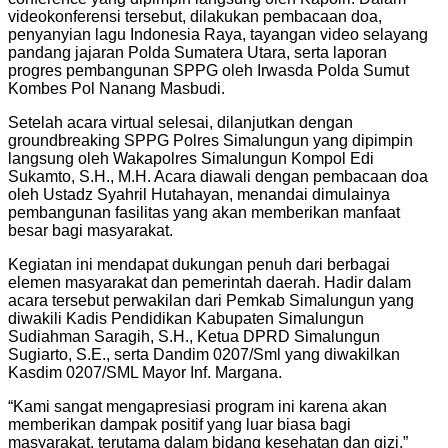
videokonferensi tersebut, dilakukan pembacaan doa,
penyanyian lagu Indonesia Raya, tayangan video selayang
pandang jajaran Polda Sumatera Utara, serta laporan
progres pembangunan SPPG oleh Irwasda Polda Sumut
Kombes Pol Nanang Masbudi.
Setelah acara virtual selesai, dilanjutkan dengan
groundbreaking SPPG Polres Simalungun yang dipimpin
langsung oleh Wakapolres Simalungun Kompol Edi
Sukamto, S.H., M.H. Acara diawali dengan pembacaan doa
oleh Ustadz Syahril Hutahayan, menandai dimulainya
pembangunan fasilitas yang akan memberikan manfaat
besar bagi masyarakat.
Kegiatan ini mendapat dukungan penuh dari berbagai
elemen masyarakat dan pemerintah daerah. Hadir dalam
acara tersebut perwakilan dari Pemkab Simalungun yang
diwakili Kadis Pendidikan Kabupaten Simalungun
Sudiahman Saragih, S.H., Ketua DPRD Simalungun
Sugiarto, S.E., serta Dandim 0207/Sml yang diwakilkan
Kasdim 0207/SML Mayor Inf. Margana.
“Kami sangat mengapresiasi program ini karena akan
memberikan dampak positif yang luar biasa bagi
masyarakat, terutama dalam bidang kesehatan dan gizi,”