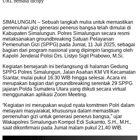
URL berhasil dicopy
SIMALUNGUN – Sebuah langkah mulia untuk memastikan
pemenuhan gizi generasi penerus bangsa telah dimulai di
Kabupaten Simalungun. Polres Simalungun secara resmi
melaksanakan groundbreaking Satuan Pelayanan
Pemenuhan Gizi (SPPG) pada Jumat, 11 Juli 2025, sebagai
bagian dari program nasional yang dipimpin langsung oleh
Kapolri Jenderal Polisi Drs. Listyo Sigit Prabowo, M.Si.
Kegiatan bersejarah ini berlangsung di halaman Gedung
SPPG Polres Simalungun, Jalan Asahan KM VII Kecamatan
Siantar, mulai pukul 16.30 WIB hingga selesai. Acara ini
merupakan bagian dari groundbreaking serentak 29 SPPG
jajaran Polda Sumatera Utara yang diikuti secara virtual
menggunakan aplikasi Zoom Meeting.
“Kegiatan ini merupakan wujud nyata komitmen Polri dalam
melayani masyarakat, khususnya dalam memastikan
pemenuhan gizi untuk generasi penerus bangsa,” ujar
Wakapolres Simalungun Kompol Edi Sukamto, S.H., M.H.,
saat dikonfirmasi pada Jumat malam pukul 21.40 WIB.
ADVERTISEMENT