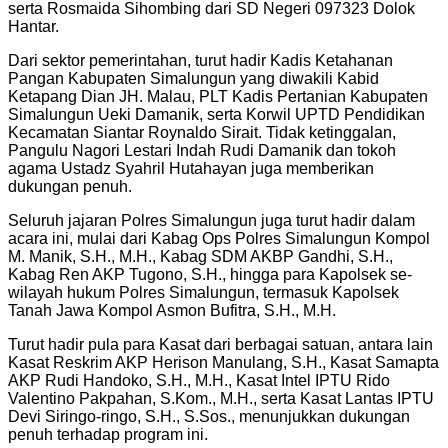
serta Rosmaida Sihombing dari SD Negeri 097323 Dolok
Hantar.
Dari sektor pemerintahan, turut hadir Kadis Ketahanan
Pangan Kabupaten Simalungun yang diwakili Kabid
Ketapang Dian JH. Malau, PLT Kadis Pertanian Kabupaten
Simalungun Ueki Damanik, serta Korwil UPTD Pendidikan
Kecamatan Siantar Roynaldo Sirait. Tidak ketinggalan,
Pangulu Nagori Lestari Indah Rudi Damanik dan tokoh
agama Ustadz Syahril Hutahayan juga memberikan
dukungan penuh.
Seluruh jajaran Polres Simalungun juga turut hadir dalam
acara ini, mulai dari Kabag Ops Polres Simalungun Kompol
M. Manik, S.H., M.H., Kabag SDM AKBP Gandhi, S.H.,
Kabag Ren AKP Tugono, S.H., hingga para Kapolsek se-
wilayah hukum Polres Simalungun, termasuk Kapolsek
Tanah Jawa Kompol Asmon Bufitra, S.H., M.H.
Turut hadir pula para Kasat dari berbagai satuan, antara lain
Kasat Reskrim AKP Herison Manulang, S.H., Kasat Samapta
AKP Rudi Handoko, S.H., M.H., Kasat Intel IPTU Rido
Valentino Pakpahan, S.Kom., M.H., serta Kasat Lantas IPTU
Devi Siringo-ringo, S.H., S.Sos., menunjukkan dukungan
penuh terhadap program ini.