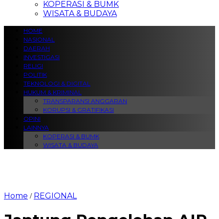
KOPERASI & BUMK
WISATA & BUDAYA
HOME
NASIONAL
DAERAH
INVESTIGASI
RELIGI
POLITIK
TEKNOLOGI & DIGITAL
HUKUM & KRIMINAL
TRANSPARANSI ANGGARAN
KORUPSI & GRATIFIKASI
OPINI
LAINNYA
KOPERASI & BUMK
WISATA & BUDAYA
Home
REGIONAL
/