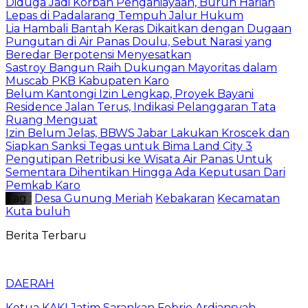
Diduga Jadi Korban Penganiayaan, Buruh Harian
Lepas di Padalarang Tempuh Jalur Hukum
Lia Hambali Bantah Keras Dikaitkan dengan Dugaan
Pungutan di Air Panas Doulu, Sebut Narasi yang
Beredar Berpotensi Menyesatkan
Sastroy Bangun Raih Dukungan Mayoritas dalam
Muscab PKB Kabupaten Karo
Belum Kantongi Izin Lengkap, Proyek Bayani
Residence Jalan Terus, Indikasi Pelanggaran Tata
Ruang Menguat
Izin Belum Jelas, BBWS Jabar Lakukan Kroscek dan
Siapkan Sanksi Tegas untuk Bima Land City 3
Pengutipan Retribusi ke Wisata Air Panas Untuk
Sementara Dihentikan Hingga Ada Keputusan Dari
Pemkab Karo
Tag :
Desa Gunung Meriah
Kebakaran
Kecamatan
Kuta buluh
Berita Terbaru
DAERAH
Ketua KAKI Jatim Sarankan Febrie Ardiansyah