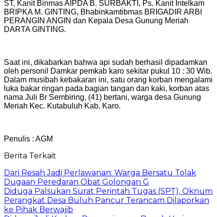
ST, Kanit Binmas AIPDA B. SURBAKTI, Ps. Kanit Intelkam
BRIPKA M. GINTING, Bhabinkamtibmas BRIGADIR ARBI
PERANGIN ANGIN dan Kepala Desa Gunung Meriah
DARTA GINTING.
Saat ini, dikabarkan bahwa api sudah berhasil dipadamkan
oleh personil Damkar pemkab karo sekitar pukul 10 : 30 Wib.
Dalam musibah kebakaran ini, satu orang korban mengalami
luka bakar ringan pada bagian tangan dan kaki, korban atas
nama Juli Br Sembiring, (41) bertani, warga desa Gunung
Meriah Kec. Kutabuluh Kab. Karo.
Penulis : AGM
Berita Terkait
Dari Resah Jadi Perlawanan: Warga Bersatu Tolak
Dugaan Peredaran Obat Golongan G
​Diduga Palsukan Surat Perintah Tugas (SPT), Oknum
Perangkat Desa Buluh Pancur Terancam Dilaporkan
ke Pihak Berwajib