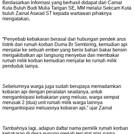
Berdasarkan Informasi yang berhasil didapat dari Camat
Kuta Buluh Budi Mulia Tarigan SE, MM melalui Sekcam Kuta
buluh Zainal Aswad ST kepada wartawan pihaknya
mengatakan,
“Penyebab kebakaran berasal dari hubungan pendek arus
listrik dari rumah korban Duma Br Sembiring, kemudian api
menjalar ke sebuah ember yang berisi bahan bakar bensin
mengakibatkan api langsung menyebar dan membakar
rumah milik korban kemudian menjalar ke rumah milik
penduduk lainya.
Sebelumnya warga juga sudah berupaya memadamkan
kobaran api dengan peralatan seadanya, untuk
mengantisipasi kebakaran yang meluas, warga sempat
merusak 2 (dua) unit rumah milik warga lainnya
mengantisipasi meluasnya kobaran api,” ujar Zainal
Tambahnya lagi, adapun daftar nama pemilik rumah korban
kebakaran di desa gunung meriah tercatat atas nama,