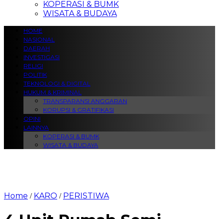
KOPERASI & BUMK
WISATA & BUDAYA
HOME
NASIONAL
DAERAH
INVESTIGASI
RELIGI
POLITIK
TEKNOLOGI & DIGITAL
HUKUM & KRIMINAL
TRANSPARANSI ANGGARAN
KORUPSI & GRATIFIKASI
OPINI
LAINNYA
KOPERASI & BUMK
WISATA & BUDAYA
Home
KARO
PERISTIWA
/
/