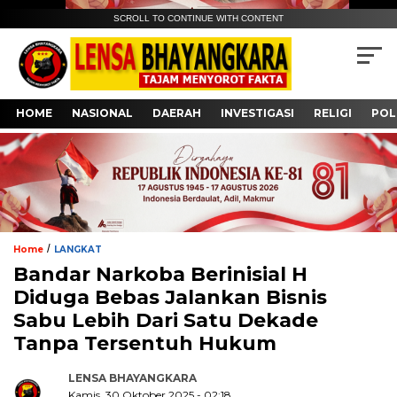
SCROLL TO CONTINUE WITH CONTENT
HOME
NASIONAL
DAERAH
INVESTIGASI
RELIGI
POL
/
Home
LANGKAT
Bandar Narkoba Berinisial H
Diduga Bebas Jalankan Bisnis
Sabu Lebih Dari Satu Dekade
Tanpa Tersentuh Hukum
LENSA BHAYANGKARA
Kamis, 30 Oktober 2025 - 02:18