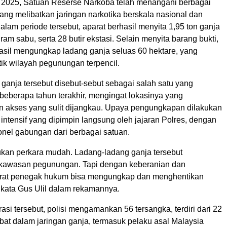
 2025, Satuan Reserse Narkoba telah menangani berbagai
ang melibatkan jaringan narkotika berskala nasional dan
Dalam periode tersebut, aparat berhasil menyita 1,95 ton ganja
gram sabu, serta 28 butir ekstasi. Selain menyita barang bukti,
hasil mengungkap ladang ganja seluas 60 hektare, yang
titik wilayah pegunungan terpencil.
ganja tersebut disebut-sebut sebagai salah satu yang
beberapa tahun terakhir, mengingat lokasinya yang
n akses yang sulit dijangkau. Upaya pengungkapan dilakukan
 intensif yang dipimpin langsung oleh jajaran Polres, dengan
nel gabungan dari berbagai satuan.
bukan perkara mudah. Ladang-ladang ganja tersebut
 kawasan pegunungan. Tapi dengan keberanian dan
arat penegak hukum bisa mengungkap dan menghentikan
 kata Gus Ulil dalam rekamannya.
si tersebut, polisi mengamankan 56 tersangka, terdiri dari 22
ibat dalam jaringan ganja, termasuk pelaku asal Malaysia