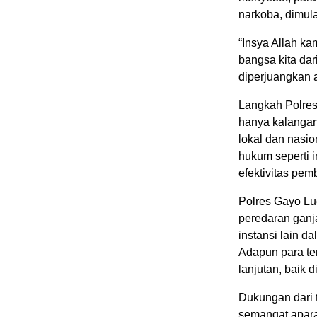
narkoba, dimulai
“Insya Allah ka
bangsa kita dar
diperjuangkan a
Langkah Polres 
hanya kalangan
lokal dan nasi
hukum seperti 
efektivitas pem
Polres Gayo Lue
peredaran ganja
instansi lain 
Adapun para te
lanjutan, baik 
Dukungan dari t
semangat apara