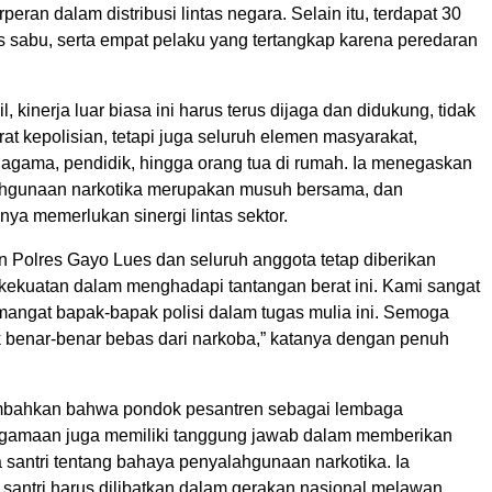
peran dalam distribusi lintas negara. Selain itu, terdapat 30
s sabu, serta empat pelaku yang tertangkap karena peredaran
, kinerja luar biasa ini harus terus dijaga dan didukung, tidak
at kepolisian, tetapi juga seluruh elemen masyarakat,
 agama, pendidik, hingga orang tua di rumah. Ia menegaskan
hgunaan narkotika merupakan musuh bersama, dan
ya memerlukan sinergi lintas sektor.
n Polres Gayo Lues dan seluruh anggota tetap diberikan
kekuatan dalam menghadapi tantangan berat ini. Kami sangat
ngat bapak-bapak polisi dalam tugas mulia ini. Semoga
k benar-benar bebas dari narkoba,” katanya dengan penuh
mbahkan bahwa pondok pesantren sebagai lembaga
gamaan juga memiliki tanggung jawab dalam memberikan
 santri tentang bahaya penyalahgunaan narkotika. Ia
 santri harus dilibatkan dalam gerakan nasional melawan