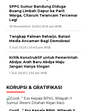
SPPG Sumur Bandung Diduga
Buang Limbah Dapur ke Parit
Warga, Citarum Terancam Tercemar
Lagi
18 November 2025 | 8:16 am WIB
Tangkap Paiman Raharjo, Batasi
Media Ancaman Bagi Demokrasi
3 Juli 2025 | 10:45 pm WIB
Kritik Konstruktif untuk Pemerintah
Abdya: Arah Baru Abdya Maju
Jangan Hanya Slogan
1 Juli 2025 | 2:51 am WIB
KORUPSI & GRATIFIKASI
Gooll…” Exs Kepala BPHL Wilayah II