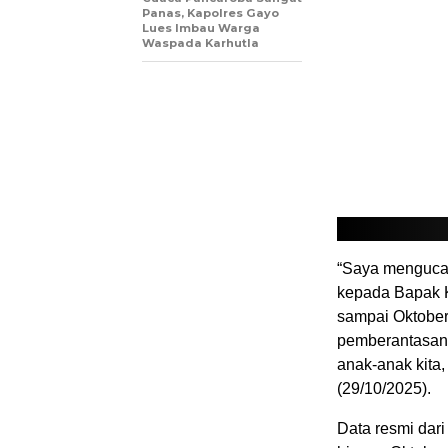
Panas, Kapolres Gayo
Lues Imbau Warga
Waspada Karhutla
“Saya mengucap
kepada Bapak K
sampai Oktober
pemberantasan 
anak-anak kita,
(29/10/2025).
Data resmi dar