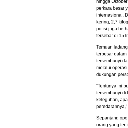
hingga Oktober
perkara besar y
internasional. 
kering, 2,7 kilo
polisi juga ber
tersebar di 15 
Temuan ladang 
terbesar dalam 
tersembunyi da
melalui operasi
dukungan perso
“Tentunya ini 
tersembunyi di
keteguhan, ap
peredarannya,”
Sepanjang opera
orang yang terl