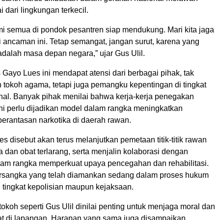
 dari lingkungan terkecil.
mi semua di pondok pesantren siap mendukung. Mari kita jaga
i ancaman ini. Tetap semangat, jangan surut, karena yang
dalah masa depan negara,” ujar Gus Ulil.
Gayo Lues ini mendapat atensi dari berbagai pihak, tak
 tokoh agama, tetapi juga pemangku kepentingan di tingkat
onal. Banyak pihak menilai bahwa kerja-kerja penegakan
ini perlu dijadikan model dalam rangka meningkatkan
berantasan narkotika di daerah rawan.
s disebut akan terus melanjutkan pemetaan titik-titik rawan
 dan obat terlarang, serta menjalin kolaborasi dengan
dalam rangka memperkuat upaya pencegahan dan rehabilitasi.
rsangka yang telah diamankan sedang dalam proses hukum
di tingkat kepolisian maupun kejaksaan.
okoh seperti Gus Ulil dinilai penting untuk menjaga moral dan
t di lapangan. Harapan yang sama juga disampaikan