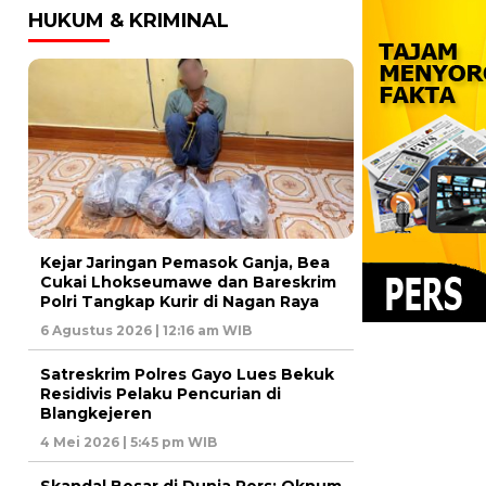
HUKUM & KRIMINAL
Kejar Jaringan Pemasok Ganja, Bea
Cukai Lhokseumawe dan Bareskrim
Polri Tangkap Kurir di Nagan Raya
6 Agustus 2026 | 12:16 am WIB
Satreskrim Polres Gayo Lues Bekuk
Residivis Pelaku Pencurian di
Blangkejeren
4 Mei 2026 | 5:45 pm WIB