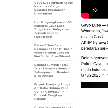
Gayo Lues Ungkap Kasus
Narkotika Ganja,
Seorang Perempuan
Diamankan
Hari Bhayangkara Ke-80,
Gayo Lues —
Kapolres Gayo Lues:
Tingkatkan Pelayanan
Wonosobo, Jawa
Terbaik Kepada
disapa Gus Uli
Masyarakat
AKBP Hyrowo S
Dalam 2 Jam, Jalan
peredaran nark
Nasional depan PT Rosin
yang Tertutup Longsor
Kini Sudah Bisa Dilewati
Dalam pernyataa
Polres Gayo Lu
Sempat Lumpuh Total,
Jalan Lintas Nasional di
muda Indonesia
Tetumpun Kini Kembali
tahun 2025 ini
Bisa Dilintasi
Proyek Bronjong Sungai
Aih Bobo Diduga Pakai
Galian C Ilegal, APH
Didesak Tangkap
Pelaku!
Cuaca Pancaroba Sangat