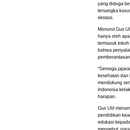
yang diduga ber
tersangka kasu
ekstasi.
Menurut Gus Ulil
hanya oleh apar
termasuk tokoh
bahwa penyala
pemberantasann
“Semoga jajara
kesehatan dan 
mendukung sema
Indonesia kela
harapan.
Gus Ulil mena
pendidikan kea
edukasi kepada
menyebut, para