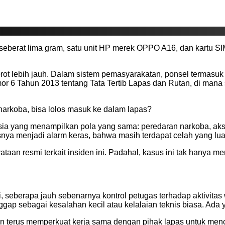
berat lima gram, satu unit HP merek OPPO A16, dan kartu SIM. 
 lebih jauh. Dalam sistem pemasyarakatan, ponsel termasuk ba
6 Tahun 2013 tentang Tata Tertib Lapas dan Rutan, di mana 
arkoba, bisa lolos masuk ke dalam lapas?
esia yang menampilkan pola yang sama: peredaran narkoba, akse
rusnya menjadi alarm keras, bahwa masih terdapat celah yang
taan resmi terkait insiden ini. Padahal, kasus ini tak hany
i, seberapa jauh sebenarnya kontrol petugas terhadap aktivit
nggap sebagai kesalahan kecil atau kelalaian teknis biasa. Ada
n terus memperkuat kerja sama dengan pihak lapas untuk menc