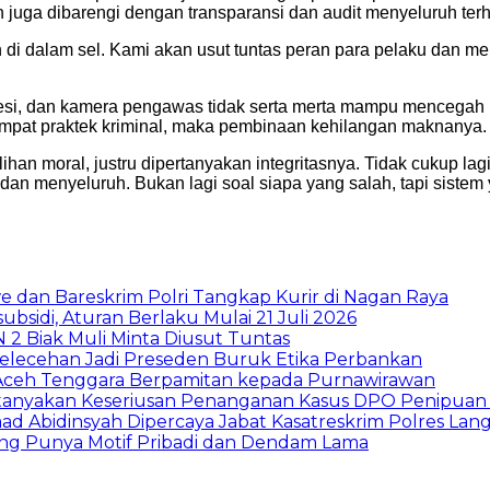
an juga dibarengi dengan transparansi dan audit menyeluruh t
n di dalam sel. Kami akan usut tuntas peran para pelaku dan m
esi, dan kamera pengawas tidak serta merta mampu mencegah ke
mpat praktek kriminal, maka pembinaan kehilangan maknanya.
an moral, justru dipertanyakan integritasnya. Tidak cukup l
dan menyeluruh. Bukan lagi soal siapa yang salah, tapi sistem 
 dan Bareskrim Polri Tangkap Kurir di Nagan Raya
sidi, Aturan Berlaku Mulai 21 Juli 2026
2 Biak Muli Minta Diusut Tuntas
elecehan Jadi Preseden Buruk Etika Perbankan
s Aceh Tenggara Berpamitan kepada Purnawirawan
tanyakan Keseriusan Penanganan Kasus DPO Penipuan
Abidinsyah Dipercaya Jabat Kasatreskrim Polres Lan
ing Punya Motif Pribadi dan Dendam Lama