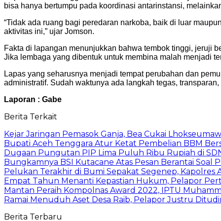
bisa hanya bertumpu pada koordinasi antarinstansi, melaink
“Tidak ada ruang bagi peredaran narkoba, baik di luar maupu
aktivitas ini,” ujar Jomson.
Fakta di lapangan menunjukkan bahwa tembok tinggi, jeruji b
Jika lembaga yang dibentuk untuk membina malah menjadi te
Lapas yang seharusnya menjadi tempat perubahan dan pemulih
administratif. Sudah waktunya ada langkah tegas, transparan, 
Laporan : Gabe
Berita Terkait
Kejar Jaringan Pemasok Ganja, Bea Cukai Lhokseumawe
Bupati Aceh Tenggara Atur Ketat Pembelian BBM Bersub
Dugaan Pungutan PIP Lima Puluh Ribu Rupiah di SDN 
Bungkamnya BSI Kutacane Atas Pesan Berantai Soal P
Pelukan Terakhir di Bumi Sepakat Segenep, Kapolre
Empat Tahun Menanti Kepastian Hukum, Pelapor Per
Mantan Peraih Kompolnas Award 2022, IPTU Muhammad 
Ramai Menuduh Aset Desa Raib, Pelapor Justru Ditud
Berita Terbaru