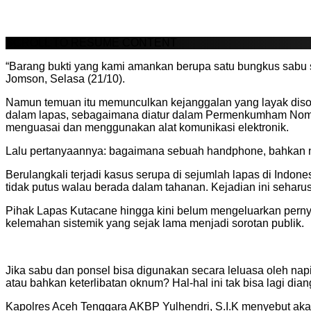
SCROLL TO RESUME CONTENT
“Barang bukti yang kami amankan berupa satu bungkus sabu se
Jomson, Selasa (21/10).
Namun temuan itu memunculkan kejanggalan yang layak disorot
dalam lapas, sebagaimana diatur dalam Permenkumham Nomor 
menguasai dan menggunakan alat komunikasi elektronik.
Lalu pertanyaannya: bagaimana sebuah handphone, bahkan n
Berulangkali terjadi kasus serupa di sejumlah lapas di Indon
tidak putus walau berada dalam tahanan. Kejadian ini seha
Pihak Lapas Kutacane hingga kini belum mengeluarkan pernya
kelemahan sistemik yang sejak lama menjadi sorotan publik.
Jika sabu dan ponsel bisa digunakan secara leluasa oleh nap
atau bahkan keterlibatan oknum? Hal-hal ini tak bisa lagi dia
Kapolres Aceh Tenggara AKBP Yulhendri, S.I.K menyebut aka