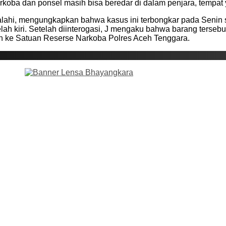
ba dan ponsel masih bisa beredar di dalam penjara, tempat ya
ahi, mengungkapkan bahwa kasus ini terbongkar pada Senin si
elah kiri. Setelah diinterogasi, J mengaku bahwa barang terseb
an ke Satuan Reserse Narkoba Polres Aceh Tenggara.