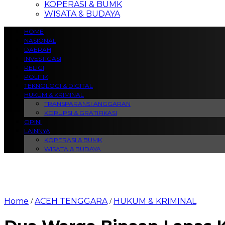
KOPERASI & BUMK
WISATA & BUDAYA
HOME
NASIONAL
DAERAH
INVESTIGASI
RELIGI
POLITIK
TEKNOLOGI & DIGITAL
HUKUM & KRIMINAL
TRANSPARANSI ANGGARAN
KORUPSI & GRATIFIKASI
OPINI
LAINNYA
KOPERASI & BUMK
WISATA & BUDAYA
Home
ACEH TENGGARA
HUKUM & KRIMINAL
/
/