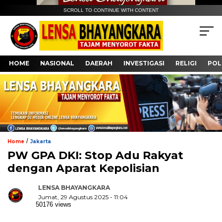
SCROLL TO CONTINUE WITH CONTENT
HOME
NASIONAL
DAERAH
INVESTIGASI
RELIGI
POL
/
Home
Jakarta
PW GPA DKI: Stop Adu Rakyat
dengan Aparat Kepolisian
LENSA BHAYANGKARA
Jumat, 29 Agustus 2025 - 11:04
50176 views