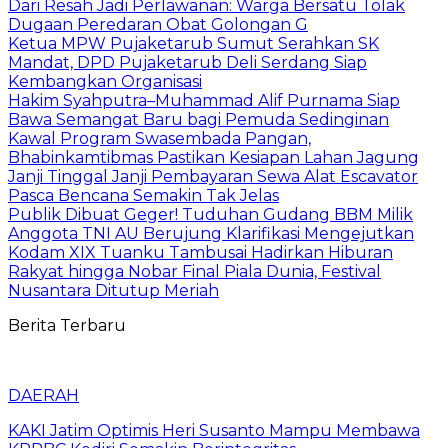
Dari Resah Jadi Perlawanan: Warga Bersatu Tolak
Dugaan Peredaran Obat Golongan G
Ketua MPW Pujaketarub Sumut Serahkan SK
Mandat, DPD Pujaketarub Deli Serdang Siap
Kembangkan Organisasi
Hakim Syahputra–Muhammad Alif Purnama Siap
Bawa Semangat Baru bagi Pemuda Sedinginan
Kawal Program Swasembada Pangan,
Bhabinkamtibmas Pastikan Kesiapan Lahan Jagung
Janji Tinggal Janji Pembayaran Sewa Alat Escavator
Pasca Bencana Semakin Tak Jelas
Publik Dibuat Geger! Tuduhan Gudang BBM Milik
Anggota TNI AU Berujung Klarifikasi Mengejutkan
Kodam XIX Tuanku Tambusai Hadirkan Hiburan
Rakyat hingga Nobar Final Piala Dunia, Festival
Nusantara Ditutup Meriah
Berita Terbaru
DAERAH
KAKI Jatim Optimis Heri Susanto Mampu Membawa