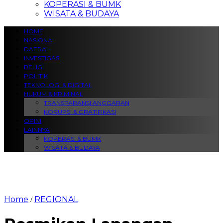
KOPERASI & BUMK
WISATA & BUDAYA
HOME
NASIONAL
DAERAH
INVESTIGASI
RELIGI
POLITIK
TEKNOLOGI & DIGITAL
HUKUM & KRIMINAL
TRANSPARANSI ANGGARAN
KORUPSI & GRATIFIKASI
OPINI
LAINNYA
KOPERASI & BUMK
WISATA & BUDAYA
Home
REGIONAL
/