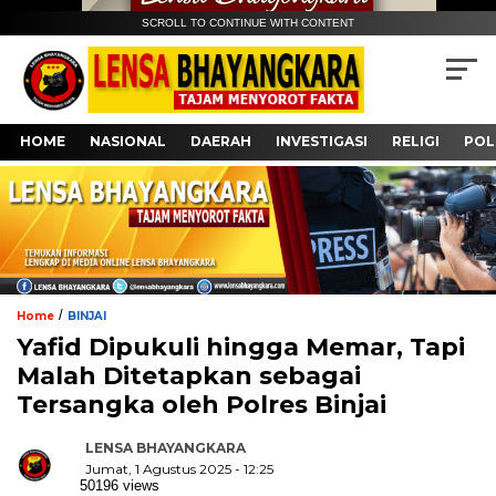
SCROLL TO CONTINUE WITH CONTENT
HOME
NASIONAL
DAERAH
INVESTIGASI
RELIGI
POL
/
Home
BINJAI
Yafid Dipukuli hingga Memar, Tapi
Malah Ditetapkan sebagai
Tersangka oleh Polres Binjai
LENSA BHAYANGKARA
Jumat, 1 Agustus 2025 - 12:25
50196 views