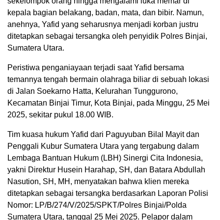
sekelompok orang hingga mengalami luka memar di
kepala bagian belakang, badan, mata, dan bibir. Namun,
anehnya, Yafid yang seharusnya menjadi korban justru
ditetapkan sebagai tersangka oleh penyidik Polres Binjai,
Sumatera Utara.
Peristiwa penganiayaan terjadi saat Yafid bersama
temannya tengah bermain olahraga biliar di sebuah lokasi
di Jalan Soekarno Hatta, Kelurahan Tunggurono,
Kecamatan Binjai Timur, Kota Binjai, pada Minggu, 25 Mei
2025, sekitar pukul 18.00 WIB.
Tim kuasa hukum Yafid dari Paguyuban Bilal Mayit dan
Penggali Kubur Sumatera Utara yang tergabung dalam
Lembaga Bantuan Hukum (LBH) Sinergi Cita Indonesia,
yakni Direktur Husein Harahap, SH, dan Batara Abdullah
Nasution, SH, MH, menyatakan bahwa klien mereka
ditetapkan sebagai tersangka berdasarkan Laporan Polisi
Nomor: LP/B/274/V/2025/SPKT/Polres Binjai/Polda
Sumatera Utara, tanggal 25 Mei 2025. Pelapor dalam